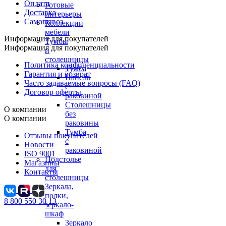
Оплата
Готовые
Доставка
интерьеры
Самовывоз
Коллекции
мебели
Информация для покупателей
Тумбы
Информация для покупателей
и
столешницы
Политика конфиденциальности
Тумба
Гарантия и возврат
Панель
Часто задаваемые вопросы (FAQ)
с
Договор оферты
раковиной
Столешницы
О компании
без
О компании
раковины
Тумба
Отзывы покупателей
с
Новости
раковиной
ISO 9001
Подстолье
Магазины
для
Контакты
столешницы
Зеркала,
полки,
8 800 550 30 13
зеркало-
шкаф
Зеркало