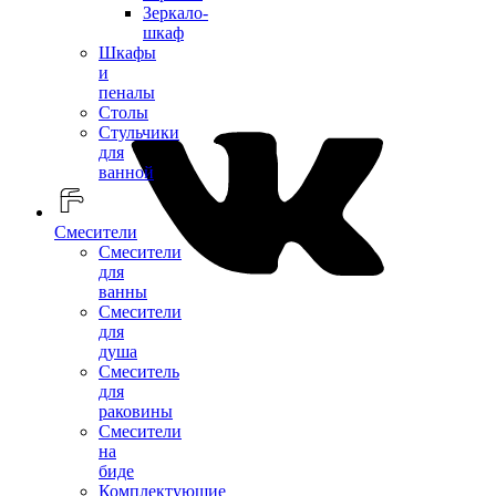
Зеркало-
шкаф
Шкафы
и
пеналы
Столы
Стульчики
для
ванной
Смесители
Смесители
для
ванны
Смесители
для
душа
Смеситель
для
раковины
Смесители
на
биде
Комплектующие