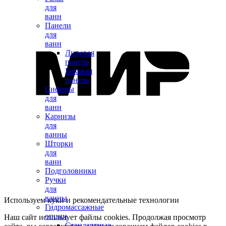
для
ванн
Панели
для
ванн
Лицевая
панель
Боковая
панель
Сифоны
для
ванн
Карнизы
для
ванны
Шторки
для
ванн
Подголовники
Ручки
для
ванны
Используем куки и рекомендательные технологии
Гидромассажные
опции
Наш сайт использует файлы cookies. Продолжая просмотр
Стандартные