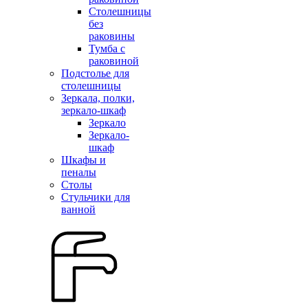
Столешницы
без
раковины
Тумба с
раковиной
Подстолье для
столешницы
Зеркала, полки,
зеркало-шкаф
Зеркало
Зеркало-
шкаф
Шкафы и
пеналы
Столы
Стульчики для
ванной