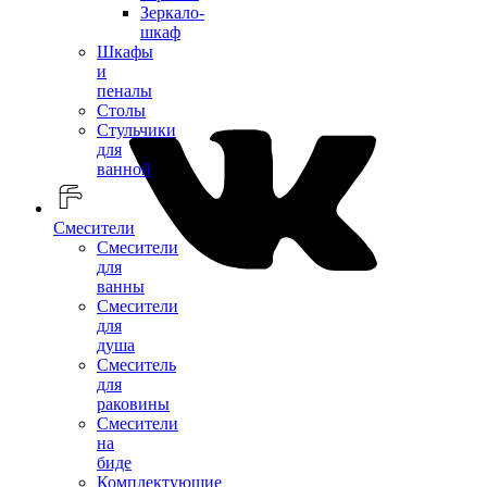
Зеркало-
шкаф
Шкафы
и
пеналы
Столы
Стульчики
для
ванной
Смесители
Смесители
для
ванны
Смесители
для
душа
Смеситель
для
раковины
Смесители
на
биде
Комплектующие