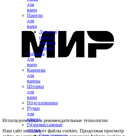
для
ванн
Панели
для
ванн
Лицевая
панель
Боковая
панель
Сифоны
для
ванн
Карнизы
для
ванны
Шторки
для
ванн
Подголовники
Ручки
для
ванны
Используем куки и рекомендательные технологии
Гидромассажные
опции
Наш сайт использует файлы cookies. Продолжая просмотр
Стандартные