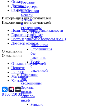
Оплата
Готовые
Доставка
интерьеры
Самовывоз
Коллекции
мебели
Информация для покупателей
Тумбы
Информация для покупателей
и
столешницы
Политика конфиденциальности
Тумба
Гарантия и возврат
Панель
Часто задаваемые вопросы (FAQ)
с
Договор оферты
раковиной
Столешницы
О компании
без
О компании
раковины
Тумба
Отзывы покупателей
с
Новости
раковиной
ISO 9001
Подстолье
Магазины
для
Контакты
столешницы
Зеркала,
полки,
8 800 550 30 13
зеркало-
шкаф
Зеркало