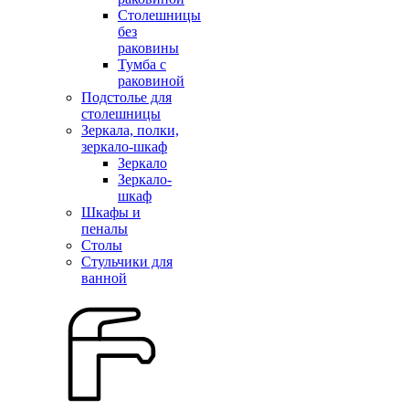
Столешницы
без
раковины
Тумба с
раковиной
Подстолье для
столешницы
Зеркала, полки,
зеркало-шкаф
Зеркало
Зеркало-
шкаф
Шкафы и
пеналы
Столы
Стульчики для
ванной