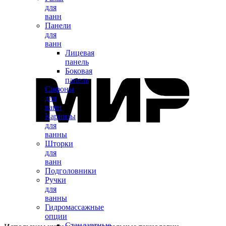
для
ванн
Панели
для
ванн
Лицевая
панель
Боковая
панель
Сифоны
для
ванн
Карнизы
для
ванны
Шторки
для
ванн
Подголовники
Ручки
для
ванны
Гидромассажные
опции
Стандартные