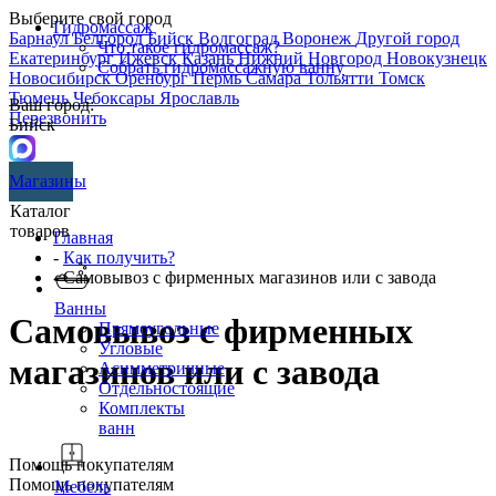
Выберите свой город
Гидромассаж
Барнаул
Белгород
Бийск
Волгоград
Воронеж
Другой город
Что такое гидромассаж?
Екатеринбург
Ижевск
Казань
Нижний Новгород
Новокузнецк
Собрать гидромассажную ванну
Новосибирск
Оренбург
Пермь
Самара
Тольятти
Томск
Тюмень
Чебоксары
Ярославль
Ваш город:
Перезвонить
Бийск
Магазины
Каталог
товаров
Главная
-
Как получить?
- Самовывоз с фирменных магазинов или с завода
Ванны
Самовывоз с фирменных
Прямоугольные
Угловые
магазинов или с завода
Асимметричные
Отдельностоящие
Комплекты
ванн
Помощь покупателям
Помощь покупателям
Мебель