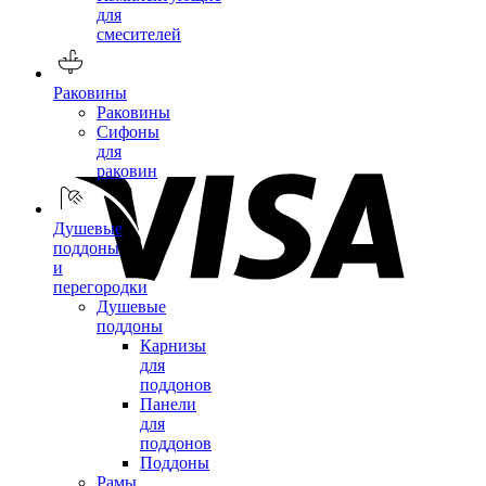
для
смесителей
Раковины
Раковины
Сифоны
для
раковин
Душевые
поддоны
и
перегородки
Душевые
поддоны
Карнизы
для
поддонов
Панели
для
поддонов
Поддоны
Рамы