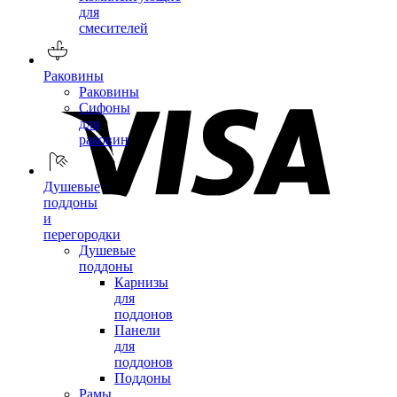
для
смесителей
Раковины
Раковины
Сифоны
для
раковин
Душевые
поддоны
и
перегородки
Душевые
поддоны
Карнизы
для
поддонов
Панели
для
поддонов
Поддоны
Рамы