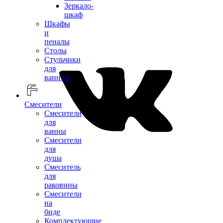
Зеркало-
шкаф
Шкафы
и
пеналы
Столы
Стульчики
для
ванной
Смесители
Смесители
для
ванны
Смесители
для
душа
Смеситель
для
раковины
Смесители
на
биде
Комплектующие