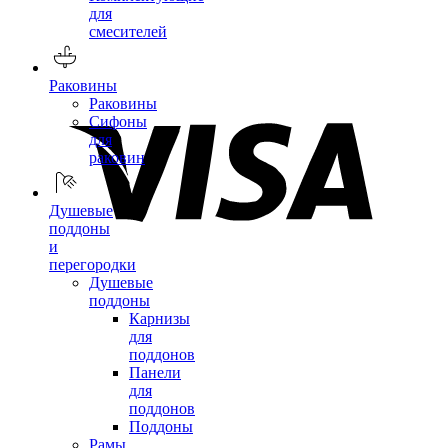
для
смесителей
Раковины
Раковины
Сифоны
для
раковин
Душевые
поддоны
и
перегородки
Душевые
поддоны
Карнизы
для
поддонов
Панели
для
поддонов
Поддоны
Рамы