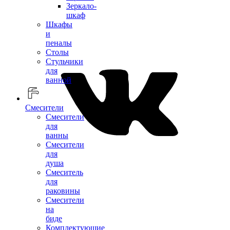
Зеркало-
шкаф
Шкафы
и
пеналы
Столы
Стульчики
для
ванной
Смесители
Смесители
для
ванны
Смесители
для
душа
Смеситель
для
раковины
Смесители
на
биде
Комплектующие