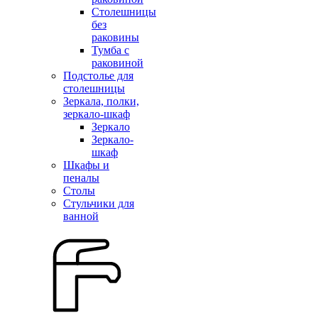
Столешницы
без
раковины
Тумба с
раковиной
Подстолье для
столешницы
Зеркала, полки,
зеркало-шкаф
Зеркало
Зеркало-
шкаф
Шкафы и
пеналы
Столы
Стульчики для
ванной