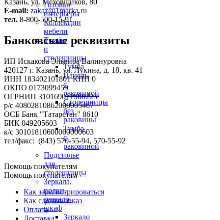
Казань, ул. Меховщиков, 80
Готовые
E-mail:
zakaz@1marka.ru
интерьеры
тел.
8-800-500-15-91
Коллекции
мебели
Банковские реквизиты
Тумбы
и
столешницы
ИП Искакова Эльвира Валинуровна
Тумба
420127 г. Казань, ул. Лукина, д. 18, кв. 41
Панель
ИНН 183402101801 КПП 0
с
ОКПО 0173099459
раковиной
ОГРНИП 310169017900225
Столешницы
р/с 40802810862000005467
без
ОСБ Банк "Татарстан" 8610
раковины
БИК 049205603
Тумба
к/с 30101810600000000603
с
тел/факс: (843) 570-55-94, 570-55-92
раковиной
Подстолье
для
Помощь покупателям
столешницы
Помощь покупателям
Зеркала,
полки,
Как зарегистрироваться
зеркало-
Как сделать заказ
шкаф
Оплата
Зеркало
Доставка