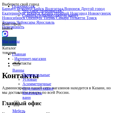
Выберите свой город
Гидромассаж
Барнаул
Белгород
Бийск
Волгоград
Воронеж
Другой город
Что такое гидромассаж?
Екатеринбург
Ижевск
Казань
Нижний Новгород
Новокузнецк
Собрать гидромассажную ванну
Новосибирск
Оренбург
Пермь
Самара
Тольятти
Томск
Тюмень
Чебоксары
Ярославль
Ваш город:
Перезвонить
Бийск
Магазины
Каталог
товаров
Главная
-
Интернет-магазин
- Контакты
Ванны
Контакты
Прямоугольные
Угловые
Асимметричные
Администрация нашей сети магазинов находится в Казани, но
Отдельностоящие
мы доставляем товары по всей России.
Комплекты
ванн
Главный офис
Мебель