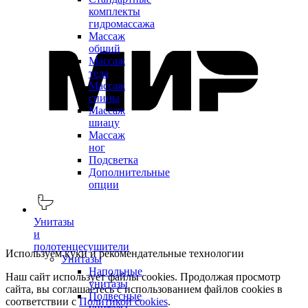
комплекты
гидромассажа
Массаж
общий
Массаж
тела
Массаж
спины
Массаж
шиацу
Массаж
ног
Подсветка
Дополнительные
опции
Унитазы
и
полотенцесушители
Используем куки и рекомендательные технологии
Унитазы
Напольные
Наш сайт использует файлы cookies. Продолжая просмотр
унитазы
сайта, вы соглашаетесь с использованием файлов cookies в
Подвесные
соответствии с
Политикой cookies
.