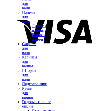
для
ванн
Панели
для
ванн
Лицевая
панель
Боковая
панель
Сифоны
для
ванн
Карнизы
для
ванны
Шторки
для
ванн
Подголовники
Ручки
для
ванны
Гидромассажные
опции
Стандартные