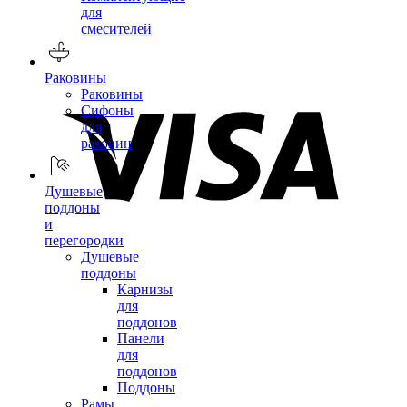
для
смесителей
Раковины
Раковины
Сифоны
для
раковин
Душевые
поддоны
и
перегородки
Душевые
поддоны
Карнизы
для
поддонов
Панели
для
поддонов
Поддоны
Рамы