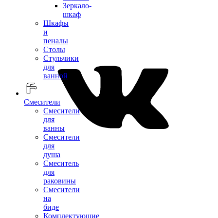
Зеркало-
шкаф
Шкафы
и
пеналы
Столы
Стульчики
для
ванной
Смесители
Смесители
для
ванны
Смесители
для
душа
Смеситель
для
раковины
Смесители
на
биде
Комплектующие