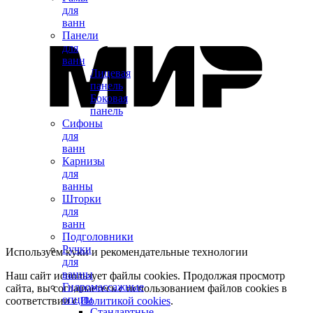
для
ванн
Панели
для
ванн
Лицевая
панель
Боковая
панель
Сифоны
для
ванн
Карнизы
для
ванны
Шторки
для
ванн
Подголовники
Ручки
Используем куки и рекомендательные технологии
для
ванны
Наш сайт использует файлы cookies. Продолжая просмотр
Гидромассажные
сайта, вы соглашаетесь с использованием файлов cookies в
опции
соответствии с
Политикой cookies
.
Стандартные