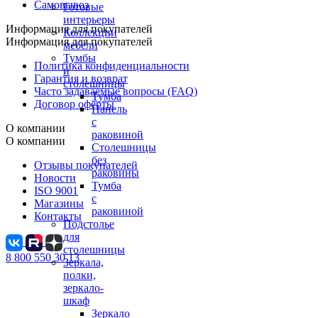
Самовывоз
Готовые
интерьеры
Информация для покупателей
Коллекции
Информация для покупателей
мебели
Тумбы
Политика конфиденциальности
и
Гарантия и возврат
столешницы
Часто задаваемые вопросы (FAQ)
Тумба
Договор оферты
Панель
с
О компании
раковиной
О компании
Столешницы
без
Отзывы покупателей
раковины
Новости
Тумба
ISO 9001
с
Магазины
раковиной
Контакты
Подстолье
для
столешницы
8 800 550 30 13
Зеркала,
полки,
зеркало-
шкаф
Зеркало