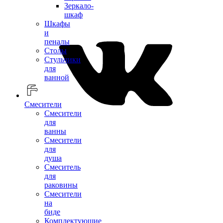
Зеркало-
шкаф
Шкафы
и
пеналы
Столы
Стульчики
для
ванной
Смесители
Смесители
для
ванны
Смесители
для
душа
Смеситель
для
раковины
Смесители
на
биде
Комплектующие