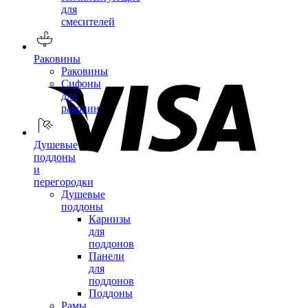
для
смесителей
Раковины
Раковины
Сифоны
для
раковин
Душевые
поддоны
и
перегородки
Душевые
поддоны
Карнизы
для
поддонов
Панели
для
поддонов
Поддоны
Рамы