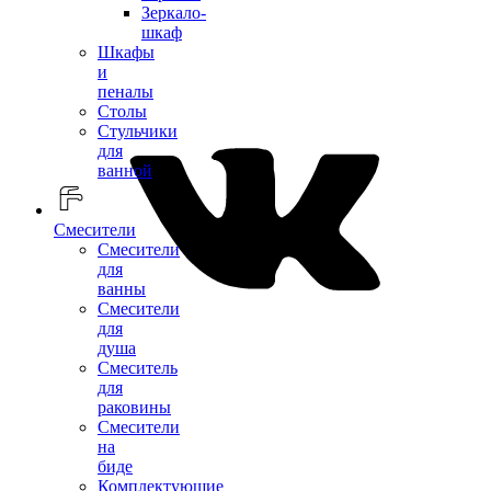
Зеркало-
шкаф
Шкафы
и
пеналы
Столы
Стульчики
для
ванной
Смесители
Смесители
для
ванны
Смесители
для
душа
Смеситель
для
раковины
Смесители
на
биде
Комплектующие