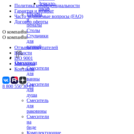
Зеркало-
Политика конфиденциальности
шкаф
Гарантия и возврат
Шкафы
Часто задаваемые вопросы (FAQ)
и
Договор оферты
пеналы
Столы
О компании
Стульчики
О компании
для
ванной
Отзывы покупателей
Новости
ISO 9001
Смесители
Магазины
Смесители
Контакты
для
ванны
Смесители
8 800 550 30 13
для
душа
Смеситель
для
раковины
Смесители
на
биде
Комплектующие