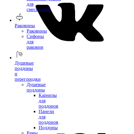
для
смесителей
Раковины
Раковины
Сифоны
для
раковин
Душевые
поддоны
и
перегородки
Душевые
поддоны
Карнизы
для
поддонов
Панели
для
поддонов
Поддоны
Рамы