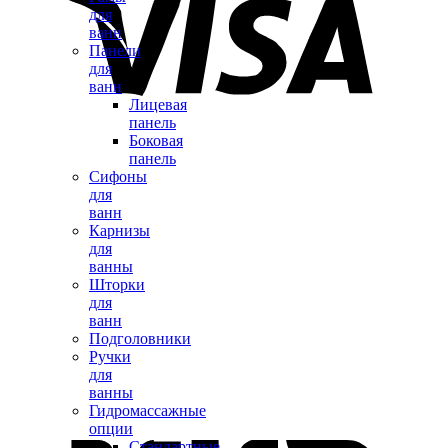
для
ванн
Панели
для
ванн
Лицевая
панель
Боковая
панель
Сифоны
для
ванн
Карнизы
для
ванны
Шторки
для
ванн
Подголовники
Ручки
для
ванны
Гидромассажные
опции
Стандартные