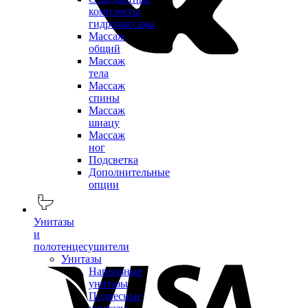
комплекты
гидромассажа
Массаж
общий
Массаж
тела
Массаж
спины
Массаж
шиацу
Массаж
ног
Подсветка
Дополнительные
опции
Унитазы
и
полотенцесушители
Унитазы
Напольные
унитазы
Подвесные