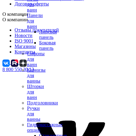
Договор оферты
для
ванн
О компании
Панели
О компании
для
ванн
Отзывы покупателей
Лицевая
Новости
панель
ISO 9001
Боковая
Магазины
панель
Контакты
Сифоны
для
ванн
8 800 550 30 13
Карнизы
для
ванны
Шторки
для
ванн
Подголовники
Ручки
для
ванны
Гидромассажные
опции
Стандартные