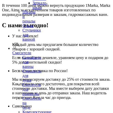
Зеркало-
В течении 100 дней можно вернуть продукцию 1Marka, Marka
шкаф
One, Aima за исключением товаров изготовленных по
Шкафы
индивидуальным размерам и заказам, гидромассажных ванн.
и
пеналы
С нами выгодно!
Столы
Стульчики
для
У нас дешевле!
ванной
Каждый день мы предлагаем большое количество
товаров с хорошей скидкой.
Смесители
Смесители
Если вы найдете дешевле, уравняем цену и подарим до
для
5% дополнительной скидки!
ванны
Бесплатная доставка по России!
Смесители
для
Мы компенсируем доставку до 25% от стоимости заказа.
душа
Как правило этого достаточно, для покрытия всей
Смеситель
стоимости доставки. Мы вместе выберем дату доставки
для
и напомним за день до отправки заказа. Наш водитель
раковины
перезвонит Вам за час до приезда.
Смесители
на
Самовывоз
биде
Комплектующие