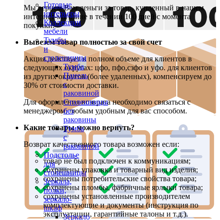
Готовые
Мы вернем Вам деньги за товар, купленный в нашем
интерьеры
интернет-магазине в течении 100 дней с момента
Коллекции
покупки.
мебели
Тумбы
Вывезем товар полностью за свой счет
и
столешницы
Акция действует в полном объеме для клиентов в
Тумба
следующих округах: цфо, пфо,сзфо и уфо. для клиентов
Панель
из других округов (более удаленных), компенсируем до
с
30% от стоимости доставки.
раковиной
Для оформления возврата необходимо связаться с
Столешницы
менеджером, любым удобным для вас способом.
без
раковины
Какие товары можно вернуть?
Тумба
с
Возврат качественного товара возможен если:
раковиной
Подстолье
товар не был подключен к коммуникациям;
для
сохранены упаковка и товарный вид изделия;
столешницы
сохранены потребительские свойства товара;
Зеркала,
сохранены пломбы, фабричные ярлыки товара;
полки,
сохранены установленные производителем
зеркало-
комплектующие и документы (инструкция по
шкаф
эксплуатации, гарантийные талоны и т.д.).
Зеркало