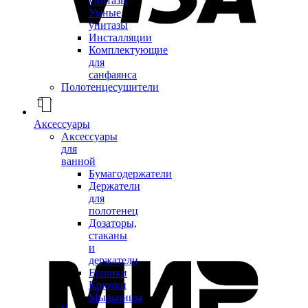
унитазы
Умные
унитазы
Инсталляции
Комплектующие
для
санфаянса
Полотенцесушители
Аксессуары
Аксессуары
для
ванной
Бумагодержатели
Держатели
для
полотенец
Дозаторы,
стаканы
и
держатели
Ершики
Крючки
Мыльницы