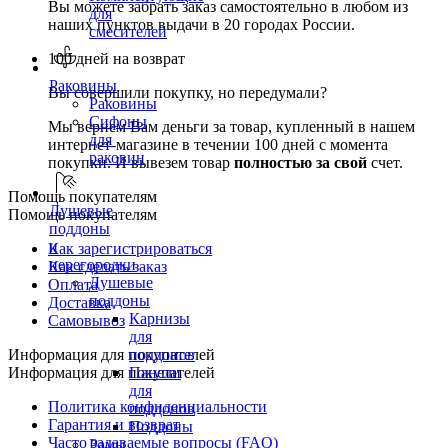
Вы можете забрать заказ самостоятельно в любом из
для
наших пунктов выдачи в 20 городах России.
смесителей
100 дней на возврат
Раковины
Вы совершили покупку, но передумали?
Раковины
Сифоны
Мы вернем Вам деньги за товар, купленный в нашем
для
интернет-магазине в течении 100 дней с момента
раковин
покупки. И вывезем товар
полностью за свой
счет.
Помощь покупателям
Душевые
Помощь покупателям
поддоны
и
Как зарегистрироваться
перегородки
Как сделать заказ
Душевые
Оплата
поддоны
Доставка
Карнизы
Самовывоз
для
Информация для покупателей
поддонов
Информация для покупателей
Панели
для
Политика конфиденциальности
поддонов
Гарантия и возврат
Поддоны
Часто задаваемые вопросы (FAQ)
Рамы