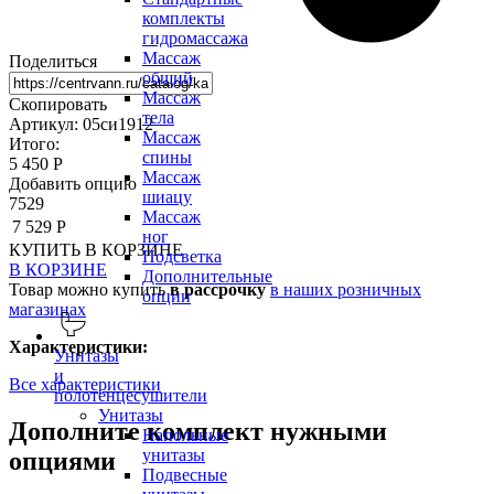
комплекты
гидромассажа
Массаж
Поделиться
общий
Массаж
Скопировать
тела
Артикул: 05си1912
Массаж
Итого:
спины
5 450 Р
Массаж
Добавить опцию
шиацу
7529
Массаж
7 529 Р
ног
КУПИТЬ
В КОРЗИНЕ
Подсветка
В КОРЗИНЕ
Дополнительные
Товар можно купить
в рассрочку
в наших розничных
опции
магазинах
Характеристики:
Унитазы
и
Все характеристики
полотенцесушители
Унитазы
Дополните комплект нужными
Напольные
унитазы
опциями
Подвесные