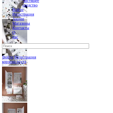
Чистящее
средство
Войти
Регистрация
Акции
Магазины
Контакты
О
нас
Войти
Регистрация
корзина пуста