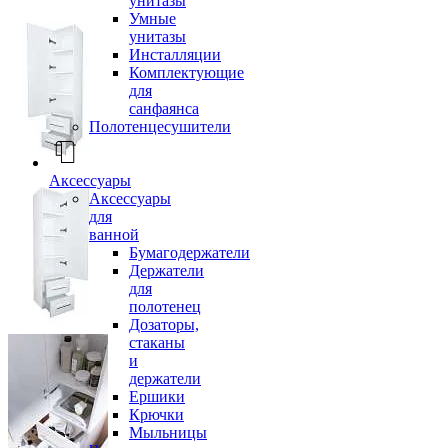
унитазы
Умные
унитазы
Инсталляции
Комплектующие
для
санфаянса
Полотенцесушители
Аксессуары
Аксессуары
для
ванной
Бумагодержатели
Держатели
для
полотенец
Дозаторы,
стаканы
и
держатели
Ершики
Крючки
Мыльницы