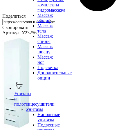
комплекты
гидромассажа
Массаж
Поделиться
общий
Массаж
Скопировать
тела
Артикул: У23256
Массаж
спины
Массаж
шиацу
Массаж
ног
Подсветка
Дополнительные
опции
Унитазы
и
полотенцесушители
Унитазы
Напольные
унитазы
Подвесные