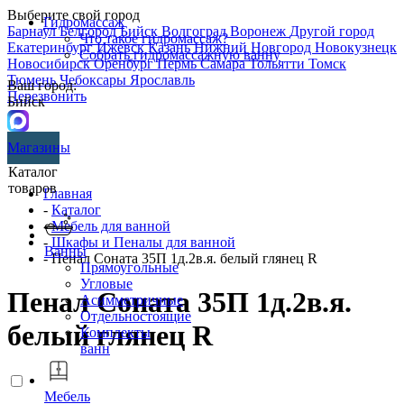
Выберите свой город
Гидромассаж
Барнаул
Белгород
Бийск
Волгоград
Воронеж
Другой город
Что такое гидромассаж?
Екатеринбург
Ижевск
Казань
Нижний Новгород
Новокузнецк
Собрать гидромассажную ванну
Новосибирск
Оренбург
Пермь
Самара
Тольятти
Томск
Тюмень
Чебоксары
Ярославль
Ваш город:
Перезвонить
Бийск
Магазины
Каталог
товаров
Главная
-
Каталог
-
Мебель для ванной
-
Шкафы и Пеналы для ванной
Ванны
- Пенал Соната 35П 1д.2в.я. белый глянец R
Прямоугольные
Угловые
Пенал Соната 35П 1д.2в.я.
Асимметричные
Отдельностоящие
белый глянец R
Комплекты
ванн
Мебель