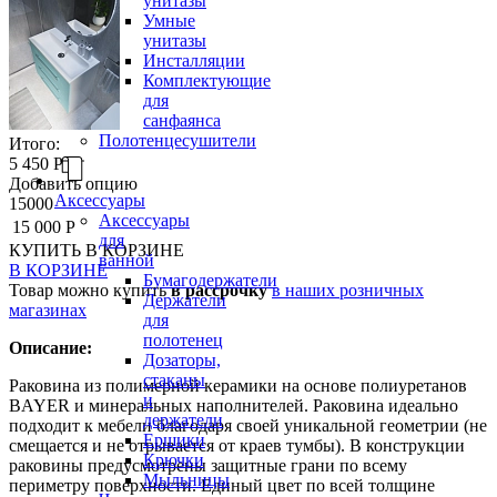
унитазы
Умные
унитазы
Инсталляции
Комплектующие
для
санфаянса
Полотенцесушители
Итого:
5 450 Р
Добавить опцию
Аксессуары
15000
Аксессуары
15 000 Р
для
КУПИТЬ
В КОРЗИНЕ
ванной
В КОРЗИНЕ
Бумагодержатели
Товар можно купить
в рассрочку
в наших розничных
Держатели
магазинах
для
полотенец
Описание:
Дозаторы,
стаканы
Раковина из полимерной керамики на основе полиуретанов
и
BAYER и минеральных наполнителей. Раковина идеально
держатели
подходит к мебели благодаря своей уникальной геометрии (не
Ершики
смещается и не отрывается от краев тумбы). В конструкции
Крючки
раковины предусмотрены защитные грани по всему
Мыльницы
периметру поверхности. Единый цвет по всей толщине