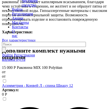
Чистящее
раковины. Не обладает капилярным всасыванием, благодаря
средство
чему устойчива к старению, не желтеет и не образует пятна от
Войти
некачественной воды. Гипоаллергенные материалы с высоким
Регистрация
порогом антибактериальной защиты. Возможность
Акции
отремонтировать изделие и восстановить поврежденную
Магазины
поверхность.
Контакты
О
Характеристики:
нас
Все характеристики
Дополните комплект нужными
Войти
Регистрация
опциями
корзина пуста
15 000 Р
Раковина MIX 100 Polytitan
от
от
Асимметрия - Конвей Л - спина Шиацу 12
Артикул:
0 Р