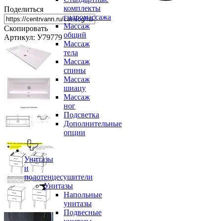
комплекты
Поделиться
гидромассажа
Массаж
Скопировать
общий
Артикул: У79779
Массаж
тела
Массаж
спины
Массаж
шиацу
Массаж
ног
Подсветка
Дополнительные
опции
Унитазы
и
полотенцесушители
Унитазы
Напольные
унитазы
Подвесные