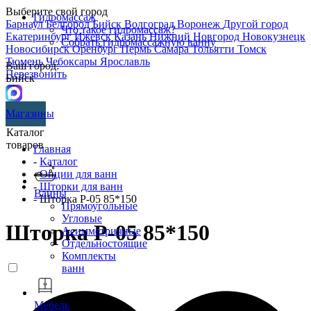
Выберите свой город
Гидромассаж
Барнаул
Белгород
Бийск
Волгоград
Воронеж
Другой город
Что такое гидромассаж?
Екатеринбург
Ижевск
Казань
Нижний Новгород
Новокузнецк
Собрать гидромассажную ванну
Новосибирск
Оренбург
Пермь
Самара
Тольятти
Томск
Тюмень
Чебоксары
Ярославль
Ваш город:
Перезвонить
Бийск
Магазины
Каталог
товаров
Главная
-
Каталог
-
Опции для ванн
-
Шторки для ванн
Ванны
- Шторка P-05 85*150
Прямоугольные
Угловые
Шторка P-05 85*150
Асимметричные
Отдельностоящие
Комплекты
ванн
Мебель