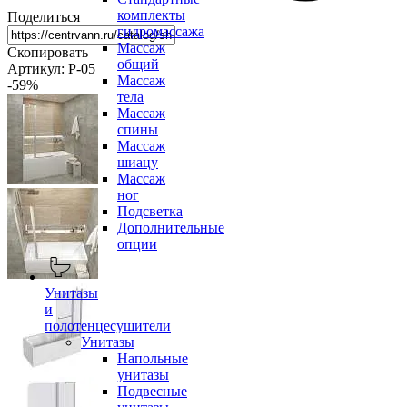
комплекты
Поделиться
гидромассажа
Массаж
Скопировать
общий
Артикул: P-05
Массаж
-59
%
тела
Массаж
спины
Массаж
шиацу
Массаж
ног
Подсветка
Дополнительные
опции
Унитазы
и
полотенцесушители
Унитазы
Напольные
унитазы
Подвесные