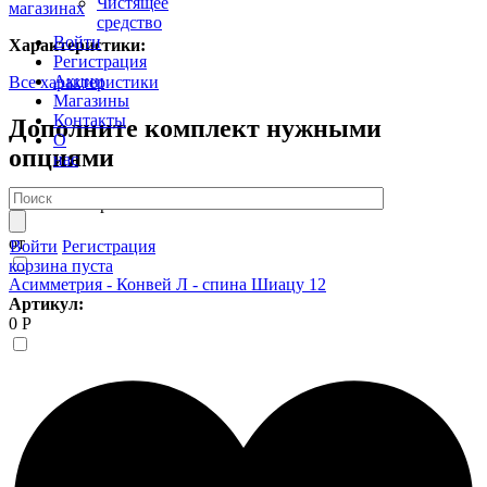
Чистящее
магазинах
средство
Войти
Характеристики:
Регистрация
Акции
Все характеристики
Магазины
Контакты
Дополните комплект нужными
О
опциями
нас
7 408 Р
Шторка P-05 85*150
от
от
Войти
Регистрация
корзина пуста
Асимметрия - Конвей Л - спина Шиацу 12
Артикул:
0 Р