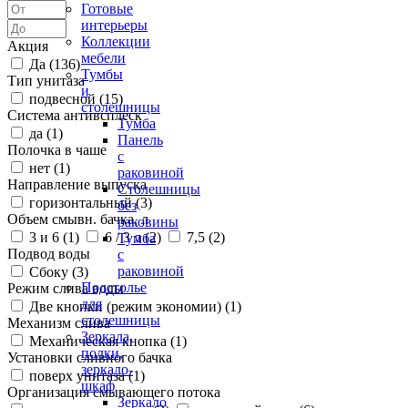
Готовые
интерьеры
Коллекции
Акция
мебели
Да (
136
)
Тумбы
Тип унитаза
и
подвесной (
15
)
столешницы
Система антивсплеск
Тумба
да (
1
)
Панель
Полочка в чаше
с
нет (
1
)
раковиной
Направление выпуска
Столешницы
горизонтальный (
3
)
без
Объем смывн. бачка, л
раковины
3 и 6 (
1
)
6 / 3 л (
2
)
7,5 (
2
)
Тумба
Подвод воды
с
раковиной
Сбоку (
3
)
Подстолье
Режим слива воды
для
Две кнопки (режим экономии) (
1
)
столешницы
Механизм слива
Зеркала,
Механическая кнопка (
1
)
полки,
Установки сливного бачка
зеркало-
поверх унитаза (
1
)
шкаф
Организация смывающего потока
Зеркало