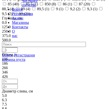
Чистящее
85 (
40
)
85,5 (
1
)
850 (
8
)
86 (
1
)
87 (
20
)
средство
88,7 (
4
)
89 (
4
)
89,5 (
1
)
9 (
1
)
9,2 (
2
)
9,3 (
1
)
Войти
Регистрация
9,5 (
2
)
90 (
21
)
Акции
Глубина, см
Магазины
0.0
Контакты
125.0
О
250.0
нас
375.0
500.0
Объем, л
Войти
Регистрация
106
корзина пуста
186
266
346
426
Диаметр слива, см
5.0
6.3
7.5
8.8