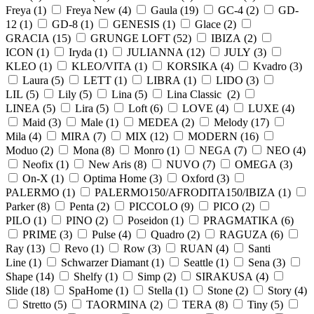
Freya (
1
)
Freya New (
4
)
Gaula (
19
)
GC-4 (
2
)
GD-
12 (
1
)
GD-8 (
1
)
GENESIS (
1
)
Glace (
2
)
GRACIA (
15
)
GRUNGE LOFT (
52
)
IBIZA (
2
)
ICON (
1
)
Iryda (
1
)
JULIANNA (
12
)
JULY (
3
)
KLEO (
1
)
KLEO/VITA (
1
)
KORSIKA (
4
)
Kvadro (
3
)
Laura (
5
)
LETT (
1
)
LIBRA (
1
)
LIDO (
3
)
LIL (
5
)
Lily (
5
)
Lina (
5
)
Lina Classic (
2
)
LINEA (
5
)
Lira (
5
)
Loft (
6
)
LOVE (
4
)
LUXE (
4
)
Maid (
3
)
Male (
1
)
MEDEA (
2
)
Melody (
17
)
Mila (
4
)
MIRA (
7
)
MIX (
12
)
MODERN (
16
)
Moduo (
2
)
Mona (
8
)
Monro (
1
)
NEGA (
7
)
NEO (
4
)
Neofix (
1
)
New Aris (
8
)
NUVO (
7
)
OMEGA (
3
)
On-X (
1
)
Optima Home (
3
)
Oxford (
3
)
PALERMO (
1
)
PALERMO150/AFRODITA150/IBIZA (
1
)
Parker (
8
)
Penta (
2
)
PICCOLO (
9
)
PICO (
2
)
PILO (
1
)
PINO (
2
)
Poseidon (
1
)
PRAGMATIKA (
6
)
PRIME (
3
)
Pulse (
4
)
Quadro (
2
)
RAGUZA (
6
)
Ray (
13
)
Revo (
1
)
Row (
3
)
RUAN (
4
)
Santi
Line (
1
)
Schwarzer Diamant (
1
)
Seattle (
1
)
Sena (
3
)
Shape (
14
)
Shelfy (
1
)
Simp (
2
)
SIRAKUSA (
4
)
Slide (
18
)
SpaHome (
1
)
Stella (
1
)
Stone (
2
)
Story (
4
)
Stretto (
5
)
TAORMINA (
2
)
TERA (
8
)
Tiny (
5
)