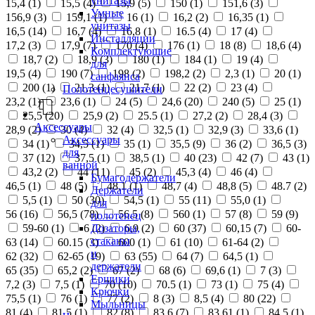
унитазы
15,4 (
1
)
15,5 (
4
)
15,9 (
5
)
150 (
1
)
151,6 (
3
)
Умные
156,9 (
3
)
159,1 (
1
)
16 (
1
)
16,2 (
2
)
16,35 (
1
)
унитазы
16,5 (
14
)
16,7 (
4
)
16,8 (
1
)
16.5 (
4
)
17 (
4
)
Инсталляции
17,2 (
3
)
17,9 (
7
)
170 (
4
)
176 (
1
)
18 (
8
)
18,6 (
4
)
Комплектующие
18,7 (
2
)
18,9 (
3
)
180 (
1
)
184 (
1
)
19 (
4
)
для
19,5 (
4
)
190 (
7
)
198 (
2
)
198,2 (
2
)
2,3 (
1
)
20 (
1
)
санфаянса
200 (
1
)
21,3 (
1
)
21,7 (
1
)
22 (
2
)
23 (
4
)
Полотенцесушители
23,2 (
1
)
23,6 (
1
)
24 (
5
)
24,6 (
20
)
240 (
5
)
25 (
1
)
25,5 (
20
)
25,9 (
2
)
25.5 (
1
)
27,2 (
2
)
28,4 (
3
)
Аксессуары
28,9 (
2
)
30 (
4
)
32 (
4
)
32,5 (
1
)
32,9 (
3
)
33,6 (
1
)
Аксессуары
34 (
1
)
34,5 (
1
)
35 (
1
)
35,5 (
9
)
36 (
2
)
36,5 (
3
)
для
37 (
12
)
37,5 (
1
)
38,5 (
1
)
40 (
23
)
42 (
7
)
43 (
1
)
ванной
43,2 (
2
)
44 (
11
)
45 (
2
)
45,3 (
4
)
46 (
4
)
Бумагодержатели
46,5 (
1
)
48 (
5
)
48,1 (
1
)
48,7 (
4
)
48,8 (
5
)
48.7 (
2
)
Держатели
5,5 (
1
)
50 (
30
)
54,5 (
1
)
55 (
11
)
55,0 (
1
)
для
56 (
16
)
56,5 (
78
)
56.5 (
8
)
560 (
1
)
57 (
8
)
59 (
9
)
полотенец
Дозаторы,
59-60 (
1
)
6 (
2
)
6,9 (
2
)
60 (
37
)
60,15 (
7
)
60-
стаканы
63 (
14
)
60.15 (
3
)
600 (
1
)
61 (
10
)
61-64 (
2
)
и
62 (
32
)
62-65 (
19
)
63 (
55
)
64 (
7
)
64,5 (
1
)
держатели
65 (
35
)
65,2 (
2
)
67 (
2
)
68 (
6
)
69,6 (
1
)
7 (
3
)
Ершики
7,2 (
3
)
7,5 (
1
)
70 (
10
)
70.5 (
1
)
73 (
1
)
75 (
4
)
Крючки
75,5 (
1
)
76 (
1
)
77 (
2
)
8 (
3
)
8,5 (
4
)
80 (
22
)
Мыльницы
81 (
4
)
81,5 (
1
)
82 (
8
)
83,6 (
7
)
83,61 (
1
)
84,5 (
1
)