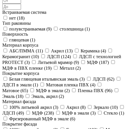
Встраиваемая система
нет (
18
)
Тип раковины
полувстраиваемая (
9
)
столешница (
1
)
Поверхность
глянцевая (
1
)
Материал корпуса
АБС/ПММА (
11
)
Акрил (
13
)
Керамика (
4
)
Керамогранит (
10
)
ЛДСП (
124
)
ЛДСП с технологией
PROTECT (
3
)
Литьевой мрамор (
9
)
МДФ (
187
)
МДФ в ПВХ пленке (
19
)
Металл (
2
)
Покрытие корпуса
Белая глянцевая итальянская эмаль (
3
)
ЛДСП (
62
)
ЛДСП в эмали (
1
)
Матовая пленка ПВХ (
4
)
Матовое (
65
)
МДФ в эмали (
2
)
Пленка ПВХ (
96
)
Эмаль (
18
)
Эмаль, акрил (
2
)
Материал фасада
100% литьевой акрил (
3
)
Акрил (
8
)
Зеркало (
10
)
ЛДСП (
49
)
МДФ (
238
)
МДФ в эмали (
3
)
Стекло (
1
)
Фрезерованный МДФ в эмале (
6
)
Покрытие фасада