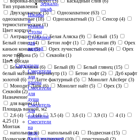
воронка-водоворот (
3
)
каскадный слив (
6
)
Зеркало-
Тип управления
шкаф
Двухзахватное (
5
)
Однозахватное (
63
)
Шкафы
однозахватные (
18
)
Однозахватный (
1
)
Сенсор (
4
)
и
термостатические (
1
)
пеналы
Цвет корпуса
Столы
Антрацит (
18
)
Белая Аляска (
9
)
Белый (
15
)
Стульчики
Белый глянец (
4
)
Бетон лофт (
1
)
Дуб ватан (
9
)
Орех
для
ванной
каньон коньяк (
5
)
Орех лучистый солнечный (
4
)
Орех
ноче тортона (
5
)
Секвойя (
1
)
Цвет фасада
Смесители
Белая Аляска (
6
)
Белый (
8
)
Белый глянец (
15
)
Смесители
белый матовый перламутр (
1
)
Бетон лофт (
2
)
Дуб крафт
для
золотой (
6
)
Латте фактурный (
5
)
Монолит Айсберг (
3
)
ванны
Монолит Дарк (
6
)
Монолит найт (
5
)
Орех (
3
)
Смесители
Секвойя (
2
)
для
Назначение
душа
для ванны (
1
)
Смеситель
Площадь ванной, м2
для
2,6 (
4
)
3 (
4
)
3,5 (
4
)
3,6 (
1
)
3,9 (
1
)
4 (
1
)
раковины
4,25 (
1
)
Смесители
Монтаж
на
напольная (
6
)
напольный (
4
)
Подвесная (
15
)
биде
Комплектующие
Подвесное (
1
)
подвесной (
10
)
пристенный (
2
)