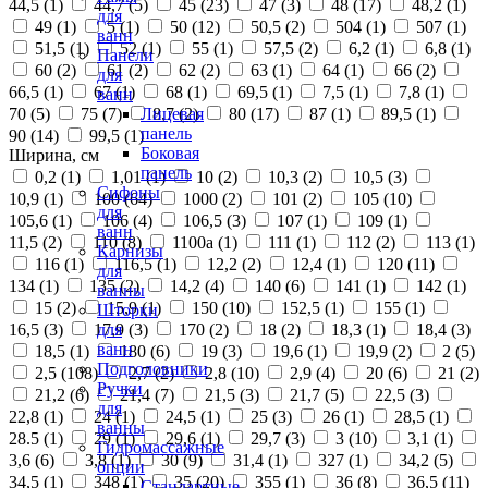
44,5 (
1
)
44,7 (
5
)
45 (
23
)
47 (
3
)
48 (
17
)
48,2 (
1
)
для
49 (
1
)
5 (
1
)
50 (
12
)
50,5 (
2
)
504 (
1
)
507 (
1
)
ванн
51,5 (
1
)
52 (
1
)
55 (
1
)
57,5 (
2
)
6,2 (
1
)
6,8 (
1
)
Панели
60 (
2
)
61 (
2
)
62 (
2
)
63 (
1
)
64 (
1
)
66 (
2
)
для
66,5 (
1
)
67 (
1
)
68 (
1
)
69,5 (
1
)
7,5 (
1
)
7,8 (
1
)
ванн
70 (
5
)
75 (
7
)
8,7 (
2
)
80 (
17
)
87 (
1
)
89,5 (
1
)
Лицевая
панель
90 (
14
)
99,5 (
1
)
Боковая
Ширина, см
панель
0,2 (
1
)
1,01 (
1
)
10 (
2
)
10,3 (
2
)
10,5 (
3
)
Сифоны
10,9 (
1
)
100 (
64
)
1000 (
2
)
101 (
2
)
105 (
10
)
для
105,6 (
1
)
106 (
4
)
106,5 (
3
)
107 (
1
)
109 (
1
)
ванн
11,5 (
2
)
110 (
8
)
1100а (
1
)
111 (
1
)
112 (
2
)
113 (
1
)
Карнизы
116 (
1
)
116,5 (
1
)
12,2 (
2
)
12,4 (
1
)
120 (
11
)
для
134 (
1
)
135 (
2
)
14,2 (
4
)
140 (
6
)
141 (
1
)
142 (
1
)
ванны
15 (
2
)
15,9 (
1
)
150 (
10
)
152,5 (
1
)
155 (
1
)
Шторки
16,5 (
3
)
17,9 (
3
)
170 (
2
)
18 (
2
)
18,3 (
1
)
18,4 (
3
)
для
ванн
18,5 (
1
)
180 (
6
)
19 (
3
)
19,6 (
1
)
19,9 (
2
)
2 (
5
)
Подголовники
2,5 (
108
)
2,7 (
2
)
2,8 (
10
)
2,9 (
4
)
20 (
6
)
21 (
2
)
Ручки
21,2 (
6
)
21,4 (
7
)
21,5 (
3
)
21,7 (
5
)
22,5 (
3
)
для
22,8 (
1
)
24 (
1
)
24,5 (
1
)
25 (
3
)
26 (
1
)
28,5 (
1
)
ванны
28.5 (
1
)
29 (
1
)
29,6 (
1
)
29,7 (
3
)
3 (
10
)
3,1 (
1
)
Гидромассажные
3,6 (
6
)
3,8 (
1
)
30 (
9
)
31,4 (
1
)
327 (
1
)
34,2 (
5
)
опции
34,5 (
1
)
348 (
1
)
35 (
20
)
355 (
1
)
36 (
8
)
36,5 (
11
)
Стандартные