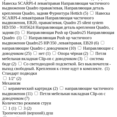
Навеска SCARPI-4 левая/правая Направляющая частичного
выдвижения Quadro правая/левая, Направляющая деталь
крепления Quadro, задняя Фурнитура Hettich (
5
)
Навеска
SCARPI-4 левая/правая Направляющая частичного
выдвижения, ЕВ20, правая/левая, Quadro 25 silent system
HD/350 – 9105624 Направляющая деталь крепления Quadro,
задняя (
1
)
Направляющая Push up Quadro25 Направляющая
Quadro (
1
)
Направляющая Push up частичного
выдвижения Quadro25 НР/350 ,левая/правая, ЕВ20 (
6
)
направляющие Quadro с доводчиком (
10
)
Направляющие с
доводчиком (
25
)
нет (
1
)
Опора чёрная (
2
)
Петля
мебельная вкладная Clip-on с доводчиком (
3
)
система
биде (
2
)
Со светодиодной подсветкой. Без выключателя -
выход свободный. Крепления к стене идут в комплекте. (
1
)
Стандарт подводки
1/2" (
2
)
Механизм
керамический картридж (
2
)
направляющие частичного
выдвижения (
11
)
Петля мебельная накладная Clip-on с
доводчиком (
7
)
Количество режимов струи
1 (
1
)
3 (
2
)
Тропический (верхний) душ