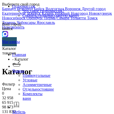
Выберите свой город
Гидромассаж
Барнаул
Белгород
Бийск
Волгоград
Воронеж
Другой город
Что такое гидромассаж?
Екатеринбург
Ижевск
Казань
Нижний Новгород
Новокузнецк
Собрать гидромассажную ванну
Новосибирск
Оренбург
Пермь
Самара
Тольятти
Томск
Тюмень
Чебоксары
Ярославль
Ваш город:
Перезвонить
Бийск
Магазины
Каталог
товаров
Главная
- Каталог
Каталог
Ванны
Прямоугольные
Угловые
Фильтр
Асимметричные
Цена
Отдельностоящие
0
Комплекты
32 958
ванн
65 915
98 873
131 830
Мебель