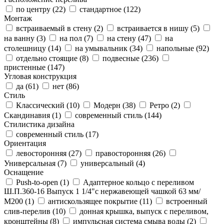
по центру (
22
)
стандартное (
122
)
Монтаж
встраиваемый в стену (
2
)
встраивается в нишу (
5
)
на ванну (
3
)
на пол (
7
)
на стену (
47
)
на
столешницу (
14
)
на умывальник (
34
)
напольные (
92
)
отдельно стоящие (
8
)
подвесные (
236
)
пристенные (
147
)
Угловая конструкция
да (
61
)
нет (
86
)
Стиль
Классический (
10
)
Модерн (
38
)
Ретро (
2
)
Скандинавия (
1
)
современный стиль (
144
)
Стилистика дизайна
современный стиль (
17
)
Ориентация
левосторонняя (
27
)
правосторонняя (
26
)
Универсальная (
7
)
универсальный (
4
)
Оснащение
Push-to-open (
1
)
Адаптерное кольцо с переливом
Ш.П.360-16 Выпуск 1 1/4"с нержавеющей чашкой 63 мм/
М200 (
1
)
антискользящее покрытие (
11
)
встроенный
слив-перелив (
10
)
донная крышка, выпуск с переливом,
кронштейны (
8
)
импульсная система смыва воды (
2
)