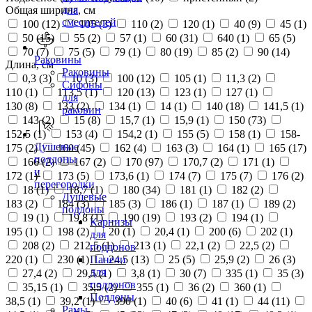
для
Общая ширина, см
смесителей
100 (
12
)
105 (
3
)
110 (
2
)
120 (
1
)
40 (
9
)
45 (
1
)
50 (
15
)
55 (
2
)
57 (
1
)
60 (
31
)
640 (
1
)
65 (
5
)
70 (
7
)
75 (
5
)
79 (
1
)
80 (
19
)
85 (
2
)
90 (
14
)
Раковины
Длина, см
Раковины
0,3 (
3
)
10 (
3
)
100 (
12
)
105 (
1
)
11,3 (
2
)
Сифоны
110 (
1
)
113,5 (
1
)
120 (
13
)
123 (
1
)
127 (
1
)
для
130 (
8
)
133 (
2
)
134 (
1
)
14 (
1
)
140 (
18
)
141,5 (
1
)
раковин
143 (
2
)
15 (
8
)
15,7 (
1
)
15,9 (
1
)
150 (
73
)
152,5 (
1
)
153 (
4
)
154,2 (
1
)
155 (
5
)
158 (
1
)
158-
Душевые
175 (
2
)
160 (
45
)
162 (
4
)
163 (
3
)
164 (
1
)
165 (
17
)
поддоны
166 (
2
)
167 (
2
)
170 (
97
)
170,7 (
2
)
171 (
1
)
и
172 (
1
)
173 (
5
)
173,6 (
1
)
174 (
7
)
175 (
7
)
176 (
2
)
перегородки
18 (
1
)
18,7 (
1
)
180 (
34
)
181 (
1
)
182 (
2
)
Душевые
183 (
2
)
184 (
3
)
185 (
3
)
186 (
1
)
187 (
1
)
189 (
2
)
поддоны
19 (
1
)
19,8 (
1
)
190 (
19
)
193 (
2
)
194 (
1
)
Карнизы
195 (
1
)
198 (
2
)
20 (
1
)
20,4 (
1
)
200 (
6
)
202 (
1
)
для
208 (
2
)
212,5 (
1
)
213 (
1
)
22,1 (
2
)
22,5 (
2
)
поддонов
220 (
1
)
230 (
1
)
24,5 (
13
)
25 (
5
)
25,9 (
2
)
26 (
3
)
Панели
для
27,4 (
2
)
29,5 (
1
)
3,8 (
1
)
30 (
7
)
335 (
1
)
35 (
3
)
поддонов
35,15 (
1
)
35,5 (
2
)
355 (
1
)
36 (
2
)
360 (
1
)
Поддоны
38,5 (
1
)
39,2 (
1
)
390 (
1
)
40 (
6
)
41 (
1
)
44 (
11
)
Рамы