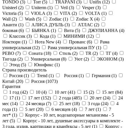
TONDO (
3
)
Torr (
5
)
TRAPANI (
3
)
Unifix (
12
)
Unisteel (
2
)
Uniterm (
1
)
Veil (
3
)
Vesper (
3
)
Victoria (
5
)
VIOLA (
3
)
VITA (
2
)
VOLTA (
1
)
Wall (
2
)
Wash (
5
)
Zodiac (
1
)
Zodiac X (
4
)
Аванти (
1
)
АЛИСА ДУБЛЬ (
3
)
АТЛАС (
2
)
боковая (
6
)
БЬЯНКА (
1
)
Вита (
5
)
ДЖУЛИАННА (
4
)
Классик (
3
)
Кода (
1
)
МИНИМИ (
12
)
Ноктюрн (
1
)
Нота New (
4
)
Прованс (
6
)
Рама
универсальная (
12
)
Рама универсальная ПУ (
1
)
РЕВО (
7
)
Соната (
18
)
Стиль (
2
)
ТR (
2
)
ТГ (
4
)
Тигода (
2
)
Универсальная (
8
)
Уют (
2
)
ЭКОНОМ (
3
)
Этюд (
5
)
Юнификс (
1
)
Страна производитель
Россия (
1
)
Trend (
1
)
Россия (
1
)
Германия (
1
)
Китай (
20
)
Россия (
1073
)
Гарантия
1 год (
42
)
10 (
4
)
10 лет (
41
)
15 (
2
)
15 лет (
84
)
17 (
1
)
17 лет (
152
)
2 года (
485
)
20 лет (
24
)
24
мес (
14
)
24 месяца (
7
)
25 лет (
18
)
3 года (
24
)
4
года (
1
)
5 лет (
20
)
6 месяцев (
4
)
7 лет (
1
)
7
лет* (
1
)
Корпус - 10 лет, водозапорные механизмы - 5
лет (
5
)
Корпус - 10 лет, душевые аксессуары в комплекте -
3 года, излив, картриджи и кранбуксы - 5 лет (
1
)
Корпус -