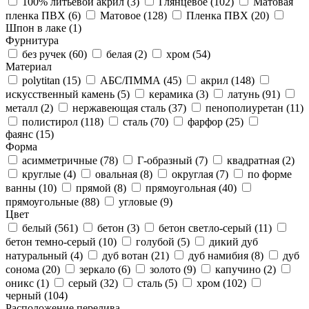
100% литьевой акрил (
3
)
Глянцевое (
102
)
Матовая
пленка ПВХ (
6
)
Матовое (
128
)
Пленка ПВХ (
20
)
Шпон в лаке (
1
)
Фурнитура
без ручек (
60
)
белая (
2
)
хром (
54
)
Материал
polytitan (
15
)
АБС/ПММА (
45
)
акрил (
148
)
искусственный камень (
5
)
керамика (
3
)
латунь (
91
)
металл (
2
)
нержавеющая сталь (
37
)
пенополиуретан (
11
)
полистирол (
118
)
сталь (
70
)
фарфор (
25
)
фаянс (
15
)
Форма
асимметричные (
78
)
Г-образный (
7
)
квадратная (
2
)
круглые (
4
)
овальная (
8
)
округлая (
7
)
по форме
ванны (
10
)
прямой (
8
)
прямоугольная (
40
)
прямоугольные (
88
)
угловые (
9
)
Цвет
белый (
561
)
бетон (
3
)
бетон светло-серый (
11
)
бетон темно-серый (
10
)
голубой (
5
)
дикий дуб
натуральный (
4
)
дуб вотан (
21
)
дуб намибия (
8
)
дуб
сонома (
20
)
зеркало (
6
)
золото (
9
)
капучино (
2
)
оникс (
1
)
серый (
32
)
сталь (
5
)
хром (
102
)
черный (
104
)
Расположение перелива