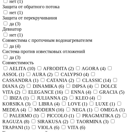
нет (
1
)
Защита от обратного потока
нет (
1
)
Защита от перекручивания
да (
3
)
Девиатор
нет (
1
)
Совместима с проточным водонагревателем
да (
4
)
Система против известковых отложений
да (
3
)
Совместимость
AELITA (
10
)
AFRODITA (
2
)
AGORA (
4
)
ASSOL (
1
)
AURA (
2
)
CALYPSO (
4
)
CASSANDRA (
1
)
CATANIA (
2
)
CLASSIC (
14
)
DIANA (
2
)
DINAMIKA (
6
)
DIPSA (
4
)
DOLCE
VITA (
2
)
ELEGANCE (
16
)
ENNA (
4
)
GRACIA (
5
)
IBIZA (
1
)
JULIANNA (
2
)
KLEO (
4
)
KORSIKA (
3
)
LIBRA (
4
)
LOVE (
1
)
LUXE (
1
)
MEDEA (
4
)
MODERN (
16
)
NEGA (
1
)
OMEGA (
1
)
PALERMO (
1
)
PICCOLO (
1
)
PRAGMATIKA (
2
)
RAGUZA (
8
)
SIRAKUSA (
2
)
TAORMINA (
3
)
TRAPANI (
1
)
VIOLA (
6
)
VITA (
6
)