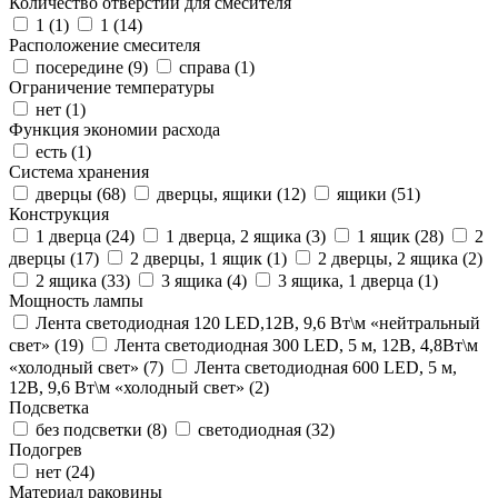
Количество отверстий для смесителя
1 (
1
)
1 (
14
)
Расположение смесителя
посередине (
9
)
справа (
1
)
Ограничение температуры
нет (
1
)
Функция экономии расхода
есть (
1
)
Система хранения
дверцы (
68
)
дверцы, ящики (
12
)
ящики (
51
)
Конструкция
1 дверца (
24
)
1 дверца, 2 ящика (
3
)
1 ящик (
28
)
2
дверцы (
17
)
2 дверцы, 1 ящик (
1
)
2 дверцы, 2 ящика (
2
)
2 ящика (
33
)
3 ящика (
4
)
3 ящика, 1 дверца (
1
)
Мощность лампы
Лента светодиодная 120 LED,12В, 9,6 Вт\м «нейтральный
свет» (
19
)
Лента светодиодная 300 LED, 5 м, 12В, 4,8Вт\м
«холодный свет» (
7
)
Лента светодиодная 600 LED, 5 м,
12В, 9,6 Вт\м «холодный свет» (
2
)
Подсветка
без подсветки (
8
)
светодиодная (
32
)
Подогрев
нет (
24
)
Материал раковины