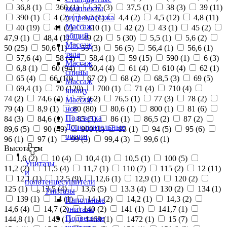
36,8 (
1
)
360 (
1
)
37 (
3
)
37,5 (
1
)
38 (
3
)
39 (
11
)
комплекты
390 (
1
)
4 (
2
)
4,2 (
1
)
4,4 (
2
)
4,5 (
12
)
4,8 (
11
)
гидромассажа
Массаж
40 (
19
)
41 (
2
)
410 (
1
)
42 (
2
)
43 (
1
)
45 (
2
)
общий
47,9 (
1
)
48,4 (
1
)
49 (
2
)
5 (
30
)
5,5 (
1
)
5,6 (
2
)
Массаж
50 (
25
)
50,6 (
1
)
55 (
3
)
56 (
5
)
56,4 (
1
)
56,6 (
1
)
тела
57,6 (
4
)
58 (
4
)
58,4 (
1
)
59 (
15
)
590 (
1
)
6 (
3
)
Массаж
6,8 (
1
)
60 (
94
)
60,4 (
4
)
61 (
4
)
610 (
4
)
62 (
1
)
спины
65 (
4
)
66 (
10
)
67 (
2
)
68 (
2
)
68,5 (
3
)
69 (
5
)
Массаж
69,4 (
1
)
70 (
120
)
700 (
1
)
71 (
4
)
710 (
4
)
шиацу
74 (
2
)
74,6 (
4
)
75 (
62
)
76,5 (
1
)
77 (
3
)
78 (
2
)
Массаж
79 (
4
)
8,9 (
1
)
80 (
80
)
80,6 (
1
)
800 (
1
)
81 (
6
)
ног
Подсветка
84 (
3
)
84,6 (
1
)
85 (
3
)
86 (
1
)
86,5 (
2
)
87 (
2
)
Дополнительные
89,6 (
5
)
90 (
49
)
900 (
1
)
93 (
1
)
94 (
5
)
95 (
6
)
опции
96 (
1
)
97 (
1
)
99 (
3
)
99,4 (
3
)
99,6 (
1
)
Высота, см
1,6 (
2
)
10 (
4
)
10,4 (
1
)
10,5 (
1
)
100 (
5
)
Унитазы
11,2 (
2
)
11,5 (
4
)
11,7 (
1
)
110 (
7
)
115 (
2
)
12 (
11
)
и
12,1 (
1
)
12,5 (
9
)
12,6 (
1
)
12,9 (
1
)
120 (
2
)
полотенцесушители
125 (
1
)
13,5 (
4
)
13,6 (
5
)
13.3 (
4
)
130 (
2
)
134 (
1
)
Унитазы
139 (
1
)
14 (
1
)
14,1 (
2
)
14,2 (
1
)
14,3 (
2
)
Напольные
14,6 (
4
)
14,7 (
2
)
140 (
2
)
141 (
1
)
141,7 (
1
)
унитазы
Подвесные
144,8 (
1
)
145 (
1
)
1468 (
1
)
1472 (
1
)
15 (
7
)