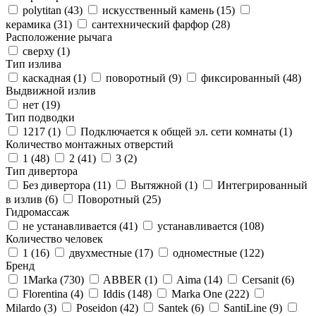
polytitan (
43
)
искусственный камень (
15
)
керамика (
31
)
сантехнический фарфор (
28
)
Расположение рычага
сверху (
1
)
Тип излива
каскадная (
1
)
поворотный (
9
)
фиксированный (
48
)
Выдвижной излив
нет (
19
)
Тип подводки
1217 (
1
)
Подключается к общей эл. сети комнаты (
1
)
Количество монтажных отверстий
1 (
48
)
2 (
41
)
3 (
2
)
Тип дивертора
Без дивертора (
11
)
Вытяжной (
1
)
Интегрированный
в излив (
6
)
Поворотный (
25
)
Гидромассаж
не устанавливается (
41
)
устанавливается (
108
)
Количество человек
1 (
16
)
двухместные (
17
)
одноместные (
122
)
Бренд
1Marka (
730
)
ABBER (
1
)
Aima (
14
)
Cersanit (
6
)
Florentina (
4
)
Iddis (
148
)
Marka One (
222
)
Milardo (
3
)
Poseidon (
42
)
Santek (
6
)
SantiLine (
9
)