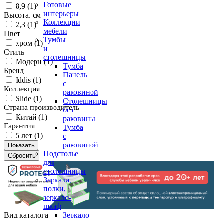
Готовые
8,9 (
1
)
интерьеры
Высота, см
Коллекции
2,3 (
1
)
мебели
Цвет
Тумбы
хром (
1
)
и
Стиль
столешницы
Модерн (
1
)
Тумба
Бренд
Панель
Iddis (
1
)
с
Коллекция
раковиной
Slide (
1
)
Столешницы
Страна производитель
без
Китай (
1
)
раковины
Гарантия
Тумба
5 лет (
1
)
с
раковиной
Подстолье
для
столешницы
Зеркала,
полки,
зеркало-
шкаф
Вид каталога
Зеркало