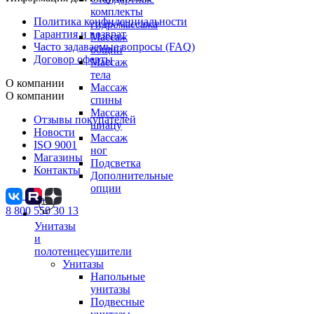
комплекты
Политика конфиденциальности
гидромассажа
Гарантия и возврат
Массаж
Часто задаваемые вопросы (FAQ)
общий
Договор оферты
Массаж
тела
О компании
Массаж
О компании
спины
Массаж
Отзывы покупателей
шиацу
Новости
Массаж
ISO 9001
ног
Магазины
Подсветка
Контакты
Дополнительные
опции
8 800 550 30 13
Унитазы
и
полотенцесушители
Унитазы
Напольные
унитазы
Подвесные