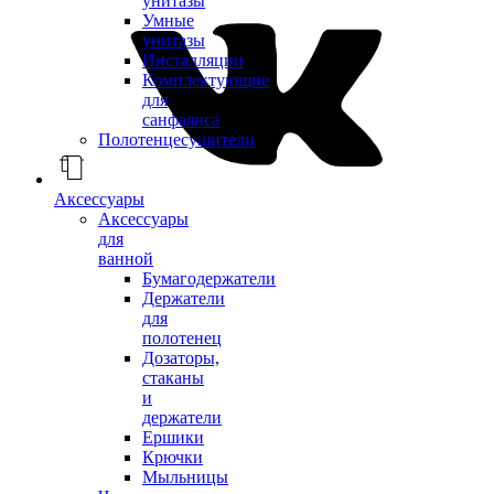
унитазы
Умные
унитазы
Инсталляции
Комплектующие
для
санфаянса
Полотенцесушители
Аксессуары
Аксессуары
для
ванной
Бумагодержатели
Держатели
для
полотенец
Дозаторы,
стаканы
и
держатели
Ершики
Крючки
Мыльницы