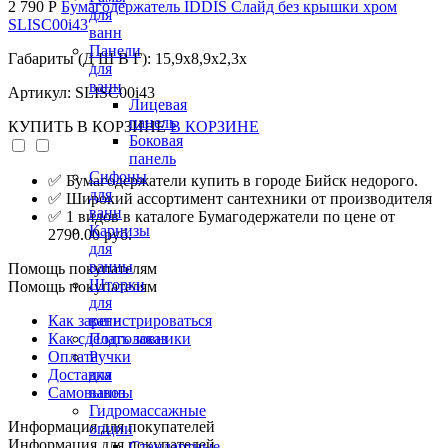
2 790 Р
Бумагодержатель IDDIS Слайд без крышки хром
для
SLISC00i43
ванн
Панели
Габариты (Д Ш В Г): 15,9x8,9x2,3x
для
ванн
Артикул: SLISC00i43
Лицевая
панель
КУПИТЬ
В КОРЗИНЕ
В КОРЗИНЕ
Боковая
панель
Сифоны
✅ Бумагодержатели купить в городе Бийск недорого.
для
✅ Широкий ассортимент сантехники от производителя
ванн
✅ 1 видов в каталоге Бумагодержатели по цене от
Карнизы
2790.00 руб.
для
ванны
Помощь покупателям
Шторки
Помощь покупателям
для
Как зарегистрироваться
ванн
Как сделать заказ
Подголовники
Оплата
Ручки
Доставка
для
Самовывоз
ванны
Гидромассажные
Информация для покупателей
опции
Информация для покупателей
Стандартные