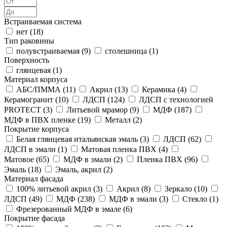
Встраиваемая система
нет (
18
)
Тип раковины
полувстраиваемая (
9
)
столешница (
1
)
Поверхность
глянцевая (
1
)
Материал корпуса
АБС/ПММА (
11
)
Акрил (
13
)
Керамика (
4
)
Керамогранит (
10
)
ЛДСП (
124
)
ЛДСП с технологией
PROTECT (
3
)
Литьевой мрамор (
9
)
МДФ (
187
)
МДФ в ПВХ пленке (
19
)
Металл (
2
)
Покрытие корпуса
Белая глянцевая итальянская эмаль (
3
)
ЛДСП (
62
)
ЛДСП в эмали (
1
)
Матовая пленка ПВХ (
4
)
Матовое (
65
)
МДФ в эмали (
2
)
Пленка ПВХ (
96
)
Эмаль (
18
)
Эмаль, акрил (
2
)
Материал фасада
100% литьевой акрил (
3
)
Акрил (
8
)
Зеркало (
10
)
ЛДСП (
49
)
МДФ (
238
)
МДФ в эмали (
3
)
Стекло (
1
)
Фрезерованный МДФ в эмале (
6
)
Покрытие фасада