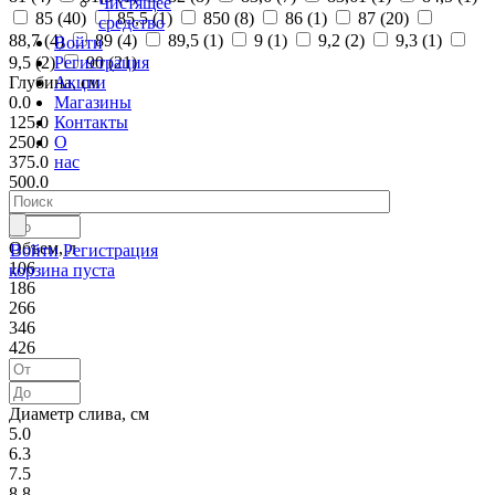
Чистящее
85 (
40
)
85,5 (
1
)
850 (
8
)
86 (
1
)
87 (
20
)
средство
88,7 (
4
)
89 (
4
)
89,5 (
1
)
9 (
1
)
9,2 (
2
)
9,3 (
1
)
Войти
Регистрация
9,5 (
2
)
90 (
21
)
Акции
Глубина, см
Магазины
0.0
Контакты
125.0
О
250.0
нас
375.0
500.0
Объем, л
Войти
Регистрация
106
корзина пуста
186
266
346
426
Диаметр слива, см
5.0
6.3
7.5
8.8