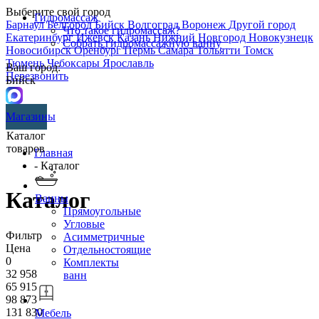
Выберите свой город
Гидромассаж
Барнаул
Белгород
Бийск
Волгоград
Воронеж
Другой город
Что такое гидромассаж?
Екатеринбург
Ижевск
Казань
Нижний Новгород
Новокузнецк
Собрать гидромассажную ванну
Новосибирск
Оренбург
Пермь
Самара
Тольятти
Томск
Тюмень
Чебоксары
Ярославль
Ваш город:
Перезвонить
Бийск
Магазины
Каталог
товаров
Главная
- Каталог
Каталог
Ванны
Прямоугольные
Угловые
Фильтр
Асимметричные
Цена
Отдельностоящие
0
Комплекты
32 958
ванн
65 915
98 873
131 830
Мебель