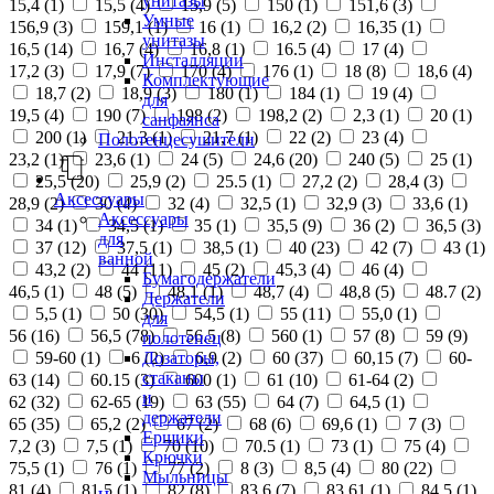
унитазы
15,4 (
1
)
15,5 (
4
)
15,9 (
5
)
150 (
1
)
151,6 (
3
)
Умные
156,9 (
3
)
159,1 (
1
)
16 (
1
)
16,2 (
2
)
16,35 (
1
)
унитазы
16,5 (
14
)
16,7 (
4
)
16,8 (
1
)
16.5 (
4
)
17 (
4
)
Инсталляции
17,2 (
3
)
17,9 (
7
)
170 (
4
)
176 (
1
)
18 (
8
)
18,6 (
4
)
Комплектующие
18,7 (
2
)
18,9 (
3
)
180 (
1
)
184 (
1
)
19 (
4
)
для
19,5 (
4
)
190 (
7
)
198 (
2
)
198,2 (
2
)
2,3 (
1
)
20 (
1
)
санфаянса
200 (
1
)
21,3 (
1
)
21,7 (
1
)
22 (
2
)
23 (
4
)
Полотенцесушители
23,2 (
1
)
23,6 (
1
)
24 (
5
)
24,6 (
20
)
240 (
5
)
25 (
1
)
25,5 (
20
)
25,9 (
2
)
25.5 (
1
)
27,2 (
2
)
28,4 (
3
)
Аксессуары
28,9 (
2
)
30 (
4
)
32 (
4
)
32,5 (
1
)
32,9 (
3
)
33,6 (
1
)
Аксессуары
34 (
1
)
34,5 (
1
)
35 (
1
)
35,5 (
9
)
36 (
2
)
36,5 (
3
)
для
37 (
12
)
37,5 (
1
)
38,5 (
1
)
40 (
23
)
42 (
7
)
43 (
1
)
ванной
43,2 (
2
)
44 (
11
)
45 (
2
)
45,3 (
4
)
46 (
4
)
Бумагодержатели
46,5 (
1
)
48 (
5
)
48,1 (
1
)
48,7 (
4
)
48,8 (
5
)
48.7 (
2
)
Держатели
5,5 (
1
)
50 (
30
)
54,5 (
1
)
55 (
11
)
55,0 (
1
)
для
56 (
16
)
56,5 (
78
)
56.5 (
8
)
560 (
1
)
57 (
8
)
59 (
9
)
полотенец
Дозаторы,
59-60 (
1
)
6 (
2
)
6,9 (
2
)
60 (
37
)
60,15 (
7
)
60-
стаканы
63 (
14
)
60.15 (
3
)
600 (
1
)
61 (
10
)
61-64 (
2
)
и
62 (
32
)
62-65 (
19
)
63 (
55
)
64 (
7
)
64,5 (
1
)
держатели
65 (
35
)
65,2 (
2
)
67 (
2
)
68 (
6
)
69,6 (
1
)
7 (
3
)
Ершики
7,2 (
3
)
7,5 (
1
)
70 (
10
)
70.5 (
1
)
73 (
1
)
75 (
4
)
Крючки
75,5 (
1
)
76 (
1
)
77 (
2
)
8 (
3
)
8,5 (
4
)
80 (
22
)
Мыльницы
81 (
4
)
81,5 (
1
)
82 (
8
)
83,6 (
7
)
83,61 (
1
)
84,5 (
1
)