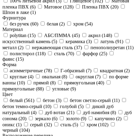
100% литьевой акрил (
3
)
Глянцевое (
102
)
Матовая
пленка ПВХ (
6
)
Матовое (
128
)
Пленка ПВХ (
20
)
Шпон в лаке (
1
)
Фурнитура
без ручек (
60
)
белая (
2
)
хром (
54
)
Материал
polytitan (
15
)
АБС/ПММА (
45
)
акрил (
148
)
искусственный камень (
5
)
керамика (
3
)
латунь (
91
)
металл (
2
)
нержавеющая сталь (
37
)
пенополиуретан (
11
)
полистирол (
118
)
сталь (
70
)
фарфор (
25
)
фаянс (
15
)
Форма
асимметричные (
78
)
Г-образный (
7
)
квадратная (
2
)
круглые (
4
)
овальная (
8
)
округлая (
7
)
по форме
ванны (
10
)
прямой (
8
)
прямоугольная (
40
)
прямоугольные (
88
)
угловые (
9
)
Цвет
белый (
561
)
бетон (
3
)
бетон светло-серый (
11
)
бетон темно-серый (
10
)
голубой (
5
)
дикий дуб
натуральный (
4
)
дуб вотан (
21
)
дуб намибия (
8
)
дуб
сонома (
20
)
зеркало (
6
)
золото (
9
)
капучино (
2
)
оникс (
1
)
серый (
32
)
сталь (
5
)
хром (
102
)
черный (
104
)
Расположение перелива