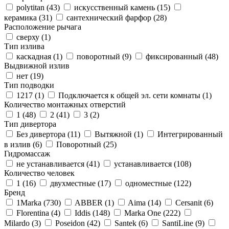
polytitan (
43
)
искусственный камень (
15
)
керамика (
31
)
сантехнический фарфор (
28
)
Расположение рычага
сверху (
1
)
Тип излива
каскадная (
1
)
поворотный (
9
)
фиксированный (
48
)
Выдвижной излив
нет (
19
)
Тип подводки
1217 (
1
)
Подключается к общей эл. сети комнаты (
1
)
Количество монтажных отверстий
1 (
48
)
2 (
41
)
3 (
2
)
Тип дивертора
Без дивертора (
11
)
Вытяжной (
1
)
Интегрированный
в излив (
6
)
Поворотный (
25
)
Гидромассаж
не устанавливается (
41
)
устанавливается (
108
)
Количество человек
1 (
16
)
двухместные (
17
)
одноместные (
122
)
Бренд
1Marka (
730
)
ABBER (
1
)
Aima (
14
)
Cersanit (
6
)
Florentina (
4
)
Iddis (
148
)
Marka One (
222
)
Milardo (
3
)
Poseidon (
42
)
Santek (
6
)
SantiLine (
9
)