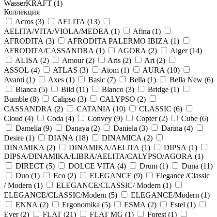
WasserKRAFT (
1
)
Коллекция
Acros (
3
)
AELITA (
13
)
AELITA/VITA/VIOLA/MEDEA (
1
)
Afina (
1
)
AFRODITA (
3
)
AFRODITA PALERMO IBIZA (
1
)
AFRODITA/CASSANDRA (
1
)
AGORA (
2
)
Aiger (
14
)
ALISA (
2
)
Amour (
2
)
Aris (
2
)
Art (
2
)
ASSOL (
4
)
ATLAS (
3
)
Atom (
1
)
AURA (
10
)
Avanti (
1
)
Axes (
1
)
Basic (
7
)
Bella (
1
)
Bella New (
6
)
Bianca (
5
)
Bild (
11
)
Blanco (
3
)
Bridge (
1
)
Bumble (
8
)
Calipso (
3
)
CALYPSO (
2
)
CASSANDRA (
2
)
CATANIA (
10
)
CLASSIC (
6
)
Cloud (
4
)
Coda (
4
)
Convey (
9
)
Copter (
2
)
Cube (
6
)
Damelia (
9
)
Danaya (
2
)
Daniela (
3
)
Darina (
4
)
Desire (
1
)
DIANA (
18
)
DINAMICA (
2
)
DINAMIKA (
2
)
DINAMIKA/AELITA (
1
)
DIPSA (
1
)
DIPSA/DINAMIKA/LIBRA/AELITA/CALYPSO/AGORA (
1
)
DIRECT (
5
)
DOLCE VITA (
4
)
Drum (
1
)
Duna (
11
)
Duo (
1
)
Eco (
2
)
ELEGANCE (
9
)
Elegance /Classic
/ Modern (
1
)
ELEGANCE/CLASSIC/ Modern (
1
)
ELEGANCE/CLASSIC/Modern (
5
)
ELEGANCE/Modern (
1
)
ENNA (
2
)
Ergonomika (
5
)
ESMA (
2
)
Estel (
1
)
Ever (
2
)
FLAT (
21
)
FLAT MG (
1
)
Forest (
1
)