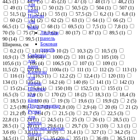
44,5 (
1
)
44,7 (
5
)
45 (
23
)
47 (
3
)
48 (
17
)
48,2 (
1
)
для
49 (
1
)
5 (
1
)
50 (
12
)
50,5 (
2
)
504 (
1
)
507 (
1
)
ванн
51,5 (
1
)
52 (
1
)
55 (
1
)
57,5 (
2
)
6,2 (
1
)
6,8 (
1
)
Панели
60 (
2
)
61 (
2
)
62 (
2
)
63 (
1
)
64 (
1
)
66 (
2
)
для
66,5 (
1
)
67 (
1
)
68 (
1
)
69,5 (
1
)
7,5 (
1
)
7,8 (
1
)
ванн
70 (
5
)
75 (
7
)
8,7 (
2
)
80 (
17
)
87 (
1
)
89,5 (
1
)
Лицевая
панель
90 (
14
)
99,5 (
1
)
Боковая
Ширина, см
панель
0,2 (
1
)
1,01 (
1
)
10 (
2
)
10,3 (
2
)
10,5 (
3
)
Сифоны
10,9 (
1
)
100 (
64
)
1000 (
2
)
101 (
2
)
105 (
10
)
для
105,6 (
1
)
106 (
4
)
106,5 (
3
)
107 (
1
)
109 (
1
)
ванн
11,5 (
2
)
110 (
8
)
1100а (
1
)
111 (
1
)
112 (
2
)
113 (
1
)
Карнизы
116 (
1
)
116,5 (
1
)
12,2 (
2
)
12,4 (
1
)
120 (
11
)
для
134 (
1
)
135 (
2
)
14,2 (
4
)
140 (
6
)
141 (
1
)
142 (
1
)
ванны
15 (
2
)
15,9 (
1
)
150 (
10
)
152,5 (
1
)
155 (
1
)
Шторки
16,5 (
3
)
17,9 (
3
)
170 (
2
)
18 (
2
)
18,3 (
1
)
18,4 (
3
)
для
ванн
18,5 (
1
)
180 (
6
)
19 (
3
)
19,6 (
1
)
19,9 (
2
)
2 (
5
)
Подголовники
2,5 (
108
)
2,7 (
2
)
2,8 (
10
)
2,9 (
4
)
20 (
6
)
21 (
2
)
Ручки
21,2 (
6
)
21,4 (
7
)
21,5 (
3
)
21,7 (
5
)
22,5 (
3
)
для
22,8 (
1
)
24 (
1
)
24,5 (
1
)
25 (
3
)
26 (
1
)
28,5 (
1
)
ванны
28.5 (
1
)
29 (
1
)
29,6 (
1
)
29,7 (
3
)
3 (
10
)
3,1 (
1
)
Гидромассажные
3,6 (
6
)
3,8 (
1
)
30 (
9
)
31,4 (
1
)
327 (
1
)
34,2 (
5
)
опции
34,5 (
1
)
348 (
1
)
35 (
20
)
355 (
1
)
36 (
8
)
36,5 (
11
)
Стандартные