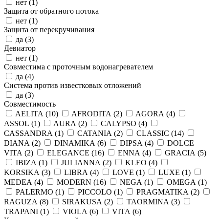
нет (
1
)
Защита от обратного потока
нет (
1
)
Защита от перекручивания
да (
3
)
Девиатор
нет (
1
)
Совместима с проточным водонагревателем
да (
4
)
Система против известковых отложений
да (
3
)
Совместимость
AELITA (
10
)
AFRODITA (
2
)
AGORA (
4
)
ASSOL (
1
)
AURA (
2
)
CALYPSO (
4
)
CASSANDRA (
1
)
CATANIA (
2
)
CLASSIC (
14
)
DIANA (
2
)
DINAMIKA (
6
)
DIPSA (
4
)
DOLCE
VITA (
2
)
ELEGANCE (
16
)
ENNA (
4
)
GRACIA (
5
)
IBIZA (
1
)
JULIANNA (
2
)
KLEO (
4
)
KORSIKA (
3
)
LIBRA (
4
)
LOVE (
1
)
LUXE (
1
)
MEDEA (
4
)
MODERN (
16
)
NEGA (
1
)
OMEGA (
1
)
PALERMO (
1
)
PICCOLO (
1
)
PRAGMATIKA (
2
)
RAGUZA (
8
)
SIRAKUSA (
2
)
TAORMINA (
3
)
TRAPANI (
1
)
VIOLA (
6
)
VITA (
6
)