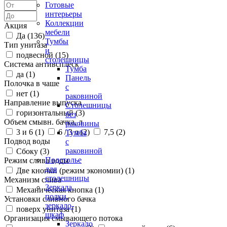
Готовые
интерьеры
Коллекции
Акция
мебели
Да (
136
)
Тумбы
Тип унитаза
и
подвесной (
15
)
столешницы
Система антивсплеск
Тумба
да (
1
)
Панель
Полочка в чаше
с
нет (
1
)
раковиной
Направление выпуска
Столешницы
горизонтальный (
3
)
без
Объем смывн. бачка, л
раковины
3 и 6 (
1
)
6 / 3 л (
2
)
7,5 (
2
)
Тумба
Подвод воды
с
раковиной
Сбоку (
3
)
Подстолье
Режим слива воды
для
Две кнопки (режим экономии) (
1
)
столешницы
Механизм слива
Зеркала,
Механическая кнопка (
1
)
полки,
Установки сливного бачка
зеркало-
поверх унитаза (
1
)
шкаф
Организация смывающего потока
Зеркало