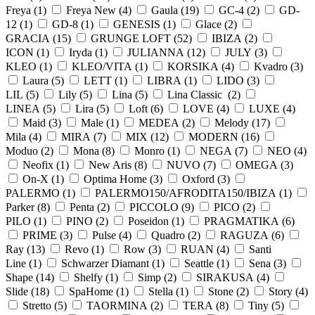
Freya (
1
)
Freya New (
4
)
Gaula (
19
)
GC-4 (
2
)
GD-
12 (
1
)
GD-8 (
1
)
GENESIS (
1
)
Glace (
2
)
GRACIA (
15
)
GRUNGE LOFT (
52
)
IBIZA (
2
)
ICON (
1
)
Iryda (
1
)
JULIANNA (
12
)
JULY (
3
)
KLEO (
1
)
KLEO/VITA (
1
)
KORSIKA (
4
)
Kvadro (
3
)
Laura (
5
)
LETT (
1
)
LIBRA (
1
)
LIDO (
3
)
LIL (
5
)
Lily (
5
)
Lina (
5
)
Lina Classic (
2
)
LINEA (
5
)
Lira (
5
)
Loft (
6
)
LOVE (
4
)
LUXE (
4
)
Maid (
3
)
Male (
1
)
MEDEA (
2
)
Melody (
17
)
Mila (
4
)
MIRA (
7
)
MIX (
12
)
MODERN (
16
)
Moduo (
2
)
Mona (
8
)
Monro (
1
)
NEGA (
7
)
NEO (
4
)
Neofix (
1
)
New Aris (
8
)
NUVO (
7
)
OMEGA (
3
)
On-X (
1
)
Optima Home (
3
)
Oxford (
3
)
PALERMO (
1
)
PALERMO150/AFRODITA150/IBIZA (
1
)
Parker (
8
)
Penta (
2
)
PICCOLO (
9
)
PICO (
2
)
PILO (
1
)
PINO (
2
)
Poseidon (
1
)
PRAGMATIKA (
6
)
PRIME (
3
)
Pulse (
4
)
Quadro (
2
)
RAGUZA (
6
)
Ray (
13
)
Revo (
1
)
Row (
3
)
RUAN (
4
)
Santi
Line (
1
)
Schwarzer Diamant (
1
)
Seattle (
1
)
Sena (
3
)
Shape (
14
)
Shelfy (
1
)
Simp (
2
)
SIRAKUSA (
4
)
Slide (
18
)
SpaHome (
1
)
Stella (
1
)
Stone (
2
)
Story (
4
)
Stretto (
5
)
TAORMINA (
2
)
TERA (
8
)
Tiny (
5
)