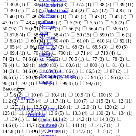
36,8 (
1
)
360 (
1
)
37 (
3
)
37,5 (
1
)
38 (
3
)
39 (
11
)
комплекты
390 (
1
)
4 (
2
)
4,2 (
1
)
4,4 (
2
)
4,5 (
12
)
4,8 (
11
)
гидромассажа
Массаж
40 (
19
)
41 (
2
)
410 (
1
)
42 (
2
)
43 (
1
)
45 (
2
)
общий
47,9 (
1
)
48,4 (
1
)
49 (
2
)
5 (
30
)
5,5 (
1
)
5,6 (
2
)
Массаж
50 (
25
)
50,6 (
1
)
55 (
3
)
56 (
5
)
56,4 (
1
)
56,6 (
1
)
тела
57,6 (
4
)
58 (
4
)
58,4 (
1
)
59 (
15
)
590 (
1
)
6 (
3
)
Массаж
6,8 (
1
)
60 (
94
)
60,4 (
4
)
61 (
4
)
610 (
4
)
62 (
1
)
спины
65 (
4
)
66 (
10
)
67 (
2
)
68 (
2
)
68,5 (
3
)
69 (
5
)
Массаж
69,4 (
1
)
70 (
120
)
700 (
1
)
71 (
4
)
710 (
4
)
шиацу
74 (
2
)
74,6 (
4
)
75 (
62
)
76,5 (
1
)
77 (
3
)
78 (
2
)
Массаж
79 (
4
)
8,9 (
1
)
80 (
80
)
80,6 (
1
)
800 (
1
)
81 (
6
)
ног
Подсветка
84 (
3
)
84,6 (
1
)
85 (
3
)
86 (
1
)
86,5 (
2
)
87 (
2
)
Дополнительные
89,6 (
5
)
90 (
49
)
900 (
1
)
93 (
1
)
94 (
5
)
95 (
6
)
опции
96 (
1
)
97 (
1
)
99 (
3
)
99,4 (
3
)
99,6 (
1
)
Высота, см
1,6 (
2
)
10 (
4
)
10,4 (
1
)
10,5 (
1
)
100 (
5
)
Унитазы
11,2 (
2
)
11,5 (
4
)
11,7 (
1
)
110 (
7
)
115 (
2
)
12 (
11
)
и
12,1 (
1
)
12,5 (
9
)
12,6 (
1
)
12,9 (
1
)
120 (
2
)
полотенцесушители
125 (
1
)
13,5 (
4
)
13,6 (
5
)
13.3 (
4
)
130 (
2
)
134 (
1
)
Унитазы
139 (
1
)
14 (
1
)
14,1 (
2
)
14,2 (
1
)
14,3 (
2
)
Напольные
14,6 (
4
)
14,7 (
2
)
140 (
2
)
141 (
1
)
141,7 (
1
)
унитазы
Подвесные
144,8 (
1
)
145 (
1
)
1468 (
1
)
1472 (
1
)
15 (
7
)