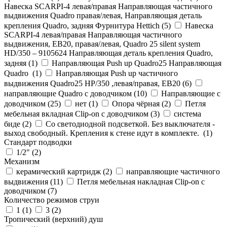
Навеска SCARPI-4 левая/правая Направляющая частичного
выдвижения Quadro правая/левая, Направляющая деталь
крепления Quadro, задняя Фурнитура Hettich (
5
)
Навеска
SCARPI-4 левая/правая Направляющая частичного
выдвижения, ЕВ20, правая/левая, Quadro 25 silent system
HD/350 – 9105624 Направляющая деталь крепления Quadro,
задняя (
1
)
Направляющая Push up Quadro25 Направляющая
Quadro (
1
)
Направляющая Push up частичного
выдвижения Quadro25 НР/350 ,левая/правая, ЕВ20 (
6
)
направляющие Quadro с доводчиком (
10
)
Направляющие с
доводчиком (
25
)
нет (
1
)
Опора чёрная (
2
)
Петля
мебельная вкладная Clip-on с доводчиком (
3
)
система
биде (
2
)
Со светодиодной подсветкой. Без выключателя -
выход свободный. Крепления к стене идут в комплекте. (
1
)
Стандарт подводки
1/2" (
2
)
Механизм
керамический картридж (
2
)
направляющие частичного
выдвижения (
11
)
Петля мебельная накладная Clip-on с
доводчиком (
7
)
Количество режимов струи
1 (
1
)
3 (
2
)
Тропический (верхний) душ