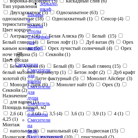
воронка-водоворот (
3
)
каскадный слив (
6
)
Зеркало-
Тип управления
шкаф
Двухзахватное (
5
)
Однозахватное (
63
)
Шкафы
однозахватные (
18
)
Однозахватный (
1
)
Сенсор (
4
)
и
термостатические (
1
)
пеналы
Цвет корпуса
Столы
Антрацит (
18
)
Белая Аляска (
9
)
Белый (
15
)
Стульчики
Белый глянец (
4
)
Бетон лофт (
1
)
Дуб ватан (
9
)
Орех
для
ванной
каньон коньяк (
5
)
Орех лучистый солнечный (
4
)
Орех
ноче тортона (
5
)
Секвойя (
1
)
Цвет фасада
Смесители
Белая Аляска (
6
)
Белый (
8
)
Белый глянец (
15
)
Смесители
белый матовый перламутр (
1
)
Бетон лофт (
2
)
Дуб крафт
для
золотой (
6
)
Латте фактурный (
5
)
Монолит Айсберг (
3
)
ванны
Монолит Дарк (
6
)
Монолит найт (
5
)
Орех (
3
)
Смесители
Секвойя (
2
)
для
Назначение
душа
для ванны (
1
)
Смеситель
Площадь ванной, м2
для
2,6 (
4
)
3 (
4
)
3,5 (
4
)
3,6 (
1
)
3,9 (
1
)
4 (
1
)
раковины
4,25 (
1
)
Смесители
Монтаж
на
напольная (
6
)
напольный (
4
)
Подвесная (
15
)
биде
Комплектующие
Подвесное (
1
)
подвесной (
10
)
пристенный (
2
)