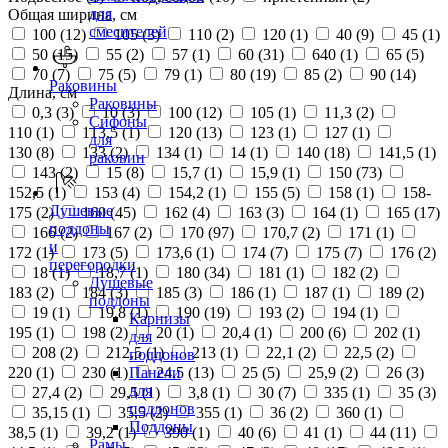
для
Общая ширина, см
смесителей
100 (
12
)
105 (
3
)
110 (
2
)
120 (
1
)
40 (
9
)
45 (
1
)
50 (
15
)
55 (
2
)
57 (
1
)
60 (
31
)
640 (
1
)
65 (
5
)
70 (
7
)
75 (
5
)
79 (
1
)
80 (
19
)
85 (
2
)
90 (
14
)
Раковины
Длина, см
Раковины
0,3 (
3
)
10 (
3
)
100 (
12
)
105 (
1
)
11,3 (
2
)
Сифоны
110 (
1
)
113,5 (
1
)
120 (
13
)
123 (
1
)
127 (
1
)
для
130 (
8
)
133 (
2
)
134 (
1
)
14 (
1
)
140 (
18
)
141,5 (
1
)
раковин
143 (
2
)
15 (
8
)
15,7 (
1
)
15,9 (
1
)
150 (
73
)
152,5 (
1
)
153 (
4
)
154,2 (
1
)
155 (
5
)
158 (
1
)
158-
Душевые
175 (
2
)
160 (
45
)
162 (
4
)
163 (
3
)
164 (
1
)
165 (
17
)
поддоны
166 (
2
)
167 (
2
)
170 (
97
)
170,7 (
2
)
171 (
1
)
и
172 (
1
)
173 (
5
)
173,6 (
1
)
174 (
7
)
175 (
7
)
176 (
2
)
перегородки
18 (
1
)
18,7 (
1
)
180 (
34
)
181 (
1
)
182 (
2
)
Душевые
183 (
2
)
184 (
3
)
185 (
3
)
186 (
1
)
187 (
1
)
189 (
2
)
поддоны
19 (
1
)
19,8 (
1
)
190 (
19
)
193 (
2
)
194 (
1
)
Карнизы
195 (
1
)
198 (
2
)
20 (
1
)
20,4 (
1
)
200 (
6
)
202 (
1
)
для
208 (
2
)
212,5 (
1
)
213 (
1
)
22,1 (
2
)
22,5 (
2
)
поддонов
220 (
1
)
230 (
1
)
24,5 (
13
)
25 (
5
)
25,9 (
2
)
26 (
3
)
Панели
для
27,4 (
2
)
29,5 (
1
)
3,8 (
1
)
30 (
7
)
335 (
1
)
35 (
3
)
поддонов
35,15 (
1
)
35,5 (
2
)
355 (
1
)
36 (
2
)
360 (
1
)
Поддоны
38,5 (
1
)
39,2 (
1
)
390 (
1
)
40 (
6
)
41 (
1
)
44 (
11
)
Рамы