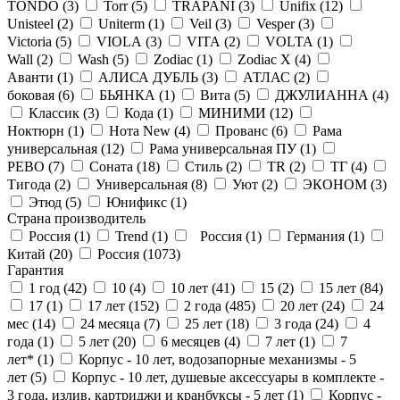
TONDO (
3
)
Torr (
5
)
TRAPANI (
3
)
Unifix (
12
)
Unisteel (
2
)
Uniterm (
1
)
Veil (
3
)
Vesper (
3
)
Victoria (
5
)
VIOLA (
3
)
VITA (
2
)
VOLTA (
1
)
Wall (
2
)
Wash (
5
)
Zodiac (
1
)
Zodiac X (
4
)
Аванти (
1
)
АЛИСА ДУБЛЬ (
3
)
АТЛАС (
2
)
боковая (
6
)
БЬЯНКА (
1
)
Вита (
5
)
ДЖУЛИАННА (
4
)
Классик (
3
)
Кода (
1
)
МИНИМИ (
12
)
Ноктюрн (
1
)
Нота New (
4
)
Прованс (
6
)
Рама
универсальная (
12
)
Рама универсальная ПУ (
1
)
РЕВО (
7
)
Соната (
18
)
Стиль (
2
)
ТR (
2
)
ТГ (
4
)
Тигода (
2
)
Универсальная (
8
)
Уют (
2
)
ЭКОНОМ (
3
)
Этюд (
5
)
Юнификс (
1
)
Страна производитель
Россия (
1
)
Trend (
1
)
Россия (
1
)
Германия (
1
)
Китай (
20
)
Россия (
1073
)
Гарантия
1 год (
42
)
10 (
4
)
10 лет (
41
)
15 (
2
)
15 лет (
84
)
17 (
1
)
17 лет (
152
)
2 года (
485
)
20 лет (
24
)
24
мес (
14
)
24 месяца (
7
)
25 лет (
18
)
3 года (
24
)
4
года (
1
)
5 лет (
20
)
6 месяцев (
4
)
7 лет (
1
)
7
лет* (
1
)
Корпус - 10 лет, водозапорные механизмы - 5
лет (
5
)
Корпус - 10 лет, душевые аксессуары в комплекте -
3 года, излив, картриджи и кранбуксы - 5 лет (
1
)
Корпус -