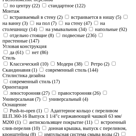
по центру (
22
)
стандартное (
122
)
Монтаж
встраиваемый в стену (
2
)
встраивается в нишу (
5
)
на ванну (
3
)
на пол (
7
)
на стену (
47
)
на
столешницу (
14
)
на умывальник (
34
)
напольные (
92
)
отдельно стоящие (
8
)
подвесные (
236
)
пристенные (
147
)
Угловая конструкция
да (
61
)
нет (
86
)
Стиль
Классический (
10
)
Модерн (
38
)
Ретро (
2
)
Скандинавия (
1
)
современный стиль (
144
)
Стилистика дизайна
современный стиль (
17
)
Ориентация
левосторонняя (
27
)
правосторонняя (
26
)
Универсальная (
7
)
универсальный (
4
)
Оснащение
Push-to-open (
1
)
Адаптерное кольцо с переливом
Ш.П.360-16 Выпуск 1 1/4"с нержавеющей чашкой 63 мм/
М200 (
1
)
антискользящее покрытие (
11
)
встроенный
слив-перелив (
10
)
донная крышка, выпуск с переливом,
кронштейны (
8
)
импульсная система смыва воды (
2
)