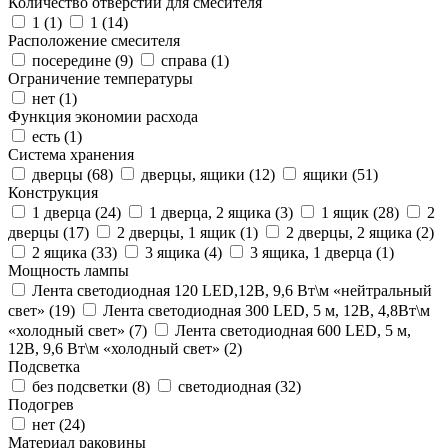
Количество отверстий для смесителя
1 (
1
)
1 (
14
)
Расположение смесителя
посередине (
9
)
справа (
1
)
Ограничение температуры
нет (
1
)
Функция экономии расхода
есть (
1
)
Система хранения
дверцы (
68
)
дверцы, ящики (
12
)
ящики (
51
)
Конструкция
1 дверца (
24
)
1 дверца, 2 ящика (
3
)
1 ящик (
28
)
2
дверцы (
17
)
2 дверцы, 1 ящик (
1
)
2 дверцы, 2 ящика (
2
)
2 ящика (
33
)
3 ящика (
4
)
3 ящика, 1 дверца (
1
)
Мощность лампы
Лента светодиодная 120 LED,12В, 9,6 Вт\м «нейтральный
свет» (
19
)
Лента светодиодная 300 LED, 5 м, 12В, 4,8Вт\м
«холодный свет» (
7
)
Лента светодиодная 600 LED, 5 м,
12В, 9,6 Вт\м «холодный свет» (
2
)
Подсветка
без подсветки (
8
)
светодиодная (
32
)
Подогрев
нет (
24
)
Материал раковины