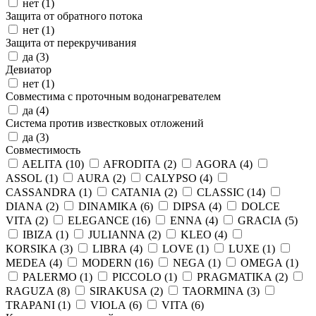
нет (
1
)
Защита от обратного потока
нет (
1
)
Защита от перекручивания
да (
3
)
Девиатор
нет (
1
)
Совместима с проточным водонагревателем
да (
4
)
Система против известковых отложений
да (
3
)
Совместимость
AELITA (
10
)
AFRODITA (
2
)
AGORA (
4
)
ASSOL (
1
)
AURA (
2
)
CALYPSO (
4
)
CASSANDRA (
1
)
CATANIA (
2
)
CLASSIC (
14
)
DIANA (
2
)
DINAMIKA (
6
)
DIPSA (
4
)
DOLCE
VITA (
2
)
ELEGANCE (
16
)
ENNA (
4
)
GRACIA (
5
)
IBIZA (
1
)
JULIANNA (
2
)
KLEO (
4
)
KORSIKA (
3
)
LIBRA (
4
)
LOVE (
1
)
LUXE (
1
)
MEDEA (
4
)
MODERN (
16
)
NEGA (
1
)
OMEGA (
1
)
PALERMO (
1
)
PICCOLO (
1
)
PRAGMATIKA (
2
)
RAGUZA (
8
)
SIRAKUSA (
2
)
TAORMINA (
3
)
TRAPANI (
1
)
VIOLA (
6
)
VITA (
6
)