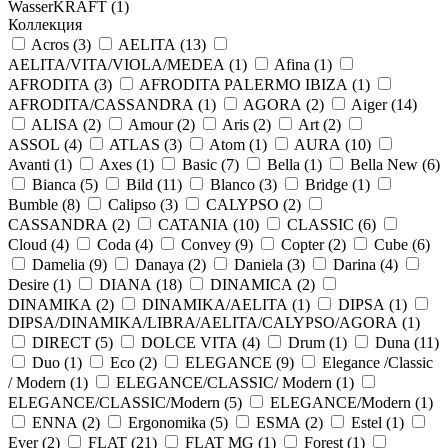
WasserKRAFT (
1
)
Коллекция
Acros (
3
)
AELITA (
13
)
AELITA/VITA/VIOLA/MEDEA (
1
)
Afina (
1
)
AFRODITA (
3
)
AFRODITA PALERMO IBIZA (
1
)
AFRODITA/CASSANDRA (
1
)
AGORA (
2
)
Aiger (
14
)
ALISA (
2
)
Amour (
2
)
Aris (
2
)
Art (
2
)
ASSOL (
4
)
ATLAS (
3
)
Atom (
1
)
AURA (
10
)
Avanti (
1
)
Axes (
1
)
Basic (
7
)
Bella (
1
)
Bella New (
6
)
Bianca (
5
)
Bild (
11
)
Blanco (
3
)
Bridge (
1
)
Bumble (
8
)
Calipso (
3
)
CALYPSO (
2
)
CASSANDRA (
2
)
CATANIA (
10
)
CLASSIC (
6
)
Cloud (
4
)
Coda (
4
)
Convey (
9
)
Copter (
2
)
Cube (
6
)
Damelia (
9
)
Danaya (
2
)
Daniela (
3
)
Darina (
4
)
Desire (
1
)
DIANA (
18
)
DINAMICA (
2
)
DINAMIKA (
2
)
DINAMIKA/AELITA (
1
)
DIPSA (
1
)
DIPSA/DINAMIKA/LIBRA/AELITA/CALYPSO/AGORA (
1
)
DIRECT (
5
)
DOLCE VITA (
4
)
Drum (
1
)
Duna (
11
)
Duo (
1
)
Eco (
2
)
ELEGANCE (
9
)
Elegance /Classic
/ Modern (
1
)
ELEGANCE/CLASSIC/ Modern (
1
)
ELEGANCE/CLASSIC/Modern (
5
)
ELEGANCE/Modern (
1
)
ENNA (
2
)
Ergonomika (
5
)
ESMA (
2
)
Estel (
1
)
Ever (
2
)
FLAT (
21
)
FLAT MG (
1
)
Forest (
1
)