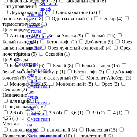
воронка-водоворот (
3
)
каскадный слив (
6
)
Зеркало-
Тип управления
шкаф
Двухзахватное (
5
)
Однозахватное (
63
)
Шкафы
однозахватные (
18
)
Однозахватный (
1
)
Сенсор (
4
)
и
термостатические (
1
)
пеналы
Цвет корпуса
Столы
Антрацит (
18
)
Белая Аляска (
9
)
Белый (
15
)
Стульчики
Белый глянец (
4
)
Бетон лофт (
1
)
Дуб ватан (
9
)
Орех
для
ванной
каньон коньяк (
5
)
Орех лучистый солнечный (
4
)
Орех
ноче тортона (
5
)
Секвойя (
1
)
Цвет фасада
Смесители
Белая Аляска (
6
)
Белый (
8
)
Белый глянец (
15
)
Смесители
белый матовый перламутр (
1
)
Бетон лофт (
2
)
Дуб крафт
для
золотой (
6
)
Латте фактурный (
5
)
Монолит Айсберг (
3
)
ванны
Монолит Дарк (
6
)
Монолит найт (
5
)
Орех (
3
)
Смесители
Секвойя (
2
)
для
Назначение
душа
для ванны (
1
)
Смеситель
Площадь ванной, м2
для
2,6 (
4
)
3 (
4
)
3,5 (
4
)
3,6 (
1
)
3,9 (
1
)
4 (
1
)
раковины
4,25 (
1
)
Смесители
Монтаж
на
напольная (
6
)
напольный (
4
)
Подвесная (
15
)
биде
Комплектующие
Подвесное (
1
)
подвесной (
10
)
пристенный (
2
)