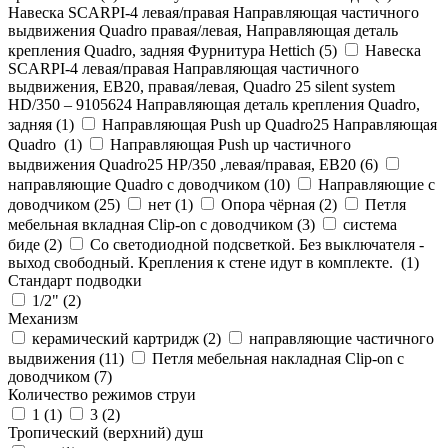
Навеска SCARPI-4 левая/правая Направляющая частичного
выдвижения Quadro правая/левая, Направляющая деталь
крепления Quadro, задняя Фурнитура Hettich (
5
)
Навеска
SCARPI-4 левая/правая Направляющая частичного
выдвижения, ЕВ20, правая/левая, Quadro 25 silent system
HD/350 – 9105624 Направляющая деталь крепления Quadro,
задняя (
1
)
Направляющая Push up Quadro25 Направляющая
Quadro (
1
)
Направляющая Push up частичного
выдвижения Quadro25 НР/350 ,левая/правая, ЕВ20 (
6
)
направляющие Quadro с доводчиком (
10
)
Направляющие с
доводчиком (
25
)
нет (
1
)
Опора чёрная (
2
)
Петля
мебельная вкладная Clip-on с доводчиком (
3
)
система
биде (
2
)
Со светодиодной подсветкой. Без выключателя -
выход свободный. Крепления к стене идут в комплекте. (
1
)
Стандарт подводки
1/2" (
2
)
Механизм
керамический картридж (
2
)
направляющие частичного
выдвижения (
11
)
Петля мебельная накладная Clip-on с
доводчиком (
7
)
Количество режимов струи
1 (
1
)
3 (
2
)
Тропический (верхний) душ