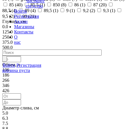
Чистящее
85 (
40
)
85,5 (
1
)
850 (
8
)
86 (
1
)
87 (
20
)
средство
88,7 (
4
)
89 (
4
)
89,5 (
1
)
9 (
1
)
9,2 (
2
)
9,3 (
1
)
Войти
Регистрация
9,5 (
2
)
90 (
21
)
Акции
Глубина, см
Магазины
0.0
Контакты
125.0
О
250.0
нас
375.0
500.0
Объем, л
Войти
Регистрация
106
корзина пуста
186
266
346
426
Диаметр слива, см
5.0
6.3
7.5
8.8