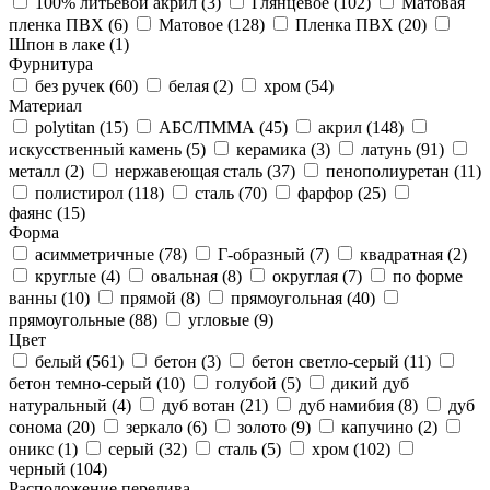
100% литьевой акрил (
3
)
Глянцевое (
102
)
Матовая
пленка ПВХ (
6
)
Матовое (
128
)
Пленка ПВХ (
20
)
Шпон в лаке (
1
)
Фурнитура
без ручек (
60
)
белая (
2
)
хром (
54
)
Материал
polytitan (
15
)
АБС/ПММА (
45
)
акрил (
148
)
искусственный камень (
5
)
керамика (
3
)
латунь (
91
)
металл (
2
)
нержавеющая сталь (
37
)
пенополиуретан (
11
)
полистирол (
118
)
сталь (
70
)
фарфор (
25
)
фаянс (
15
)
Форма
асимметричные (
78
)
Г-образный (
7
)
квадратная (
2
)
круглые (
4
)
овальная (
8
)
округлая (
7
)
по форме
ванны (
10
)
прямой (
8
)
прямоугольная (
40
)
прямоугольные (
88
)
угловые (
9
)
Цвет
белый (
561
)
бетон (
3
)
бетон светло-серый (
11
)
бетон темно-серый (
10
)
голубой (
5
)
дикий дуб
натуральный (
4
)
дуб вотан (
21
)
дуб намибия (
8
)
дуб
сонома (
20
)
зеркало (
6
)
золото (
9
)
капучино (
2
)
оникс (
1
)
серый (
32
)
сталь (
5
)
хром (
102
)
черный (
104
)
Расположение перелива