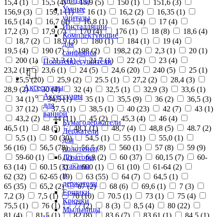
унитазы
15,4 (
1
)
15,5 (
4
)
15,9 (
5
)
150 (
1
)
151,6 (
3
)
Умные
156,9 (
3
)
159,1 (
1
)
16 (
1
)
16,2 (
2
)
16,35 (
1
)
унитазы
16,5 (
14
)
16,7 (
4
)
16,8 (
1
)
16.5 (
4
)
17 (
4
)
Инсталляции
17,2 (
3
)
17,9 (
7
)
170 (
4
)
176 (
1
)
18 (
8
)
18,6 (
4
)
Комплектующие
18,7 (
2
)
18,9 (
3
)
180 (
1
)
184 (
1
)
19 (
4
)
для
19,5 (
4
)
190 (
7
)
198 (
2
)
198,2 (
2
)
2,3 (
1
)
20 (
1
)
санфаянса
200 (
1
)
21,3 (
1
)
21,7 (
1
)
22 (
2
)
23 (
4
)
Полотенцесушители
23,2 (
1
)
23,6 (
1
)
24 (
5
)
24,6 (
20
)
240 (
5
)
25 (
1
)
25,5 (
20
)
25,9 (
2
)
25.5 (
1
)
27,2 (
2
)
28,4 (
3
)
Аксессуары
28,9 (
2
)
30 (
4
)
32 (
4
)
32,5 (
1
)
32,9 (
3
)
33,6 (
1
)
Аксессуары
34 (
1
)
34,5 (
1
)
35 (
1
)
35,5 (
9
)
36 (
2
)
36,5 (
3
)
для
37 (
12
)
37,5 (
1
)
38,5 (
1
)
40 (
23
)
42 (
7
)
43 (
1
)
ванной
43,2 (
2
)
44 (
11
)
45 (
2
)
45,3 (
4
)
46 (
4
)
Бумагодержатели
46,5 (
1
)
48 (
5
)
48,1 (
1
)
48,7 (
4
)
48,8 (
5
)
48.7 (
2
)
Держатели
5,5 (
1
)
50 (
30
)
54,5 (
1
)
55 (
11
)
55,0 (
1
)
для
56 (
16
)
56,5 (
78
)
56.5 (
8
)
560 (
1
)
57 (
8
)
59 (
9
)
полотенец
Дозаторы,
59-60 (
1
)
6 (
2
)
6,9 (
2
)
60 (
37
)
60,15 (
7
)
60-
стаканы
63 (
14
)
60.15 (
3
)
600 (
1
)
61 (
10
)
61-64 (
2
)
и
62 (
32
)
62-65 (
19
)
63 (
55
)
64 (
7
)
64,5 (
1
)
держатели
65 (
35
)
65,2 (
2
)
67 (
2
)
68 (
6
)
69,6 (
1
)
7 (
3
)
Ершики
7,2 (
3
)
7,5 (
1
)
70 (
10
)
70.5 (
1
)
73 (
1
)
75 (
4
)
Крючки
75,5 (
1
)
76 (
1
)
77 (
2
)
8 (
3
)
8,5 (
4
)
80 (
22
)
Мыльницы
81 (
4
)
81,5 (
1
)
82 (
8
)
83,6 (
7
)
83,61 (
1
)
84,5 (
1
)