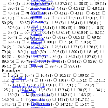
36,8 (
1
)
360 (
1
)
37 (
3
)
37,5 (
1
)
38 (
3
)
39 (
11
)
комплекты
390 (
1
)
4 (
2
)
4,2 (
1
)
4,4 (
2
)
4,5 (
12
)
4,8 (
11
)
гидромассажа
Массаж
40 (
19
)
41 (
2
)
410 (
1
)
42 (
2
)
43 (
1
)
45 (
2
)
общий
47,9 (
1
)
48,4 (
1
)
49 (
2
)
5 (
30
)
5,5 (
1
)
5,6 (
2
)
Массаж
50 (
25
)
50,6 (
1
)
55 (
3
)
56 (
5
)
56,4 (
1
)
56,6 (
1
)
тела
57,6 (
4
)
58 (
4
)
58,4 (
1
)
59 (
15
)
590 (
1
)
6 (
3
)
Массаж
6,8 (
1
)
60 (
94
)
60,4 (
4
)
61 (
4
)
610 (
4
)
62 (
1
)
спины
65 (
4
)
66 (
10
)
67 (
2
)
68 (
2
)
68,5 (
3
)
69 (
5
)
Массаж
69,4 (
1
)
70 (
120
)
700 (
1
)
71 (
4
)
710 (
4
)
шиацу
74 (
2
)
74,6 (
4
)
75 (
62
)
76,5 (
1
)
77 (
3
)
78 (
2
)
Массаж
79 (
4
)
8,9 (
1
)
80 (
80
)
80,6 (
1
)
800 (
1
)
81 (
6
)
ног
Подсветка
84 (
3
)
84,6 (
1
)
85 (
3
)
86 (
1
)
86,5 (
2
)
87 (
2
)
Дополнительные
89,6 (
5
)
90 (
49
)
900 (
1
)
93 (
1
)
94 (
5
)
95 (
6
)
опции
96 (
1
)
97 (
1
)
99 (
3
)
99,4 (
3
)
99,6 (
1
)
Высота, см
1,6 (
2
)
10 (
4
)
10,4 (
1
)
10,5 (
1
)
100 (
5
)
Унитазы
11,2 (
2
)
11,5 (
4
)
11,7 (
1
)
110 (
7
)
115 (
2
)
12 (
11
)
и
12,1 (
1
)
12,5 (
9
)
12,6 (
1
)
12,9 (
1
)
120 (
2
)
полотенцесушители
125 (
1
)
13,5 (
4
)
13,6 (
5
)
13.3 (
4
)
130 (
2
)
134 (
1
)
Унитазы
139 (
1
)
14 (
1
)
14,1 (
2
)
14,2 (
1
)
14,3 (
2
)
Напольные
14,6 (
4
)
14,7 (
2
)
140 (
2
)
141 (
1
)
141,7 (
1
)
унитазы
Подвесные
144,8 (
1
)
145 (
1
)
1468 (
1
)
1472 (
1
)
15 (
7
)