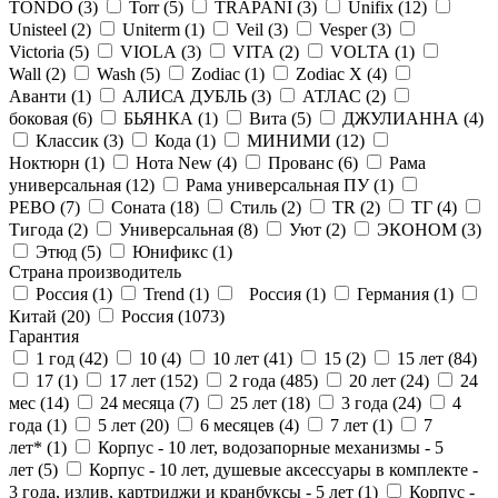
TONDO (
3
)
Torr (
5
)
TRAPANI (
3
)
Unifix (
12
)
Unisteel (
2
)
Uniterm (
1
)
Veil (
3
)
Vesper (
3
)
Victoria (
5
)
VIOLA (
3
)
VITA (
2
)
VOLTA (
1
)
Wall (
2
)
Wash (
5
)
Zodiac (
1
)
Zodiac X (
4
)
Аванти (
1
)
АЛИСА ДУБЛЬ (
3
)
АТЛАС (
2
)
боковая (
6
)
БЬЯНКА (
1
)
Вита (
5
)
ДЖУЛИАННА (
4
)
Классик (
3
)
Кода (
1
)
МИНИМИ (
12
)
Ноктюрн (
1
)
Нота New (
4
)
Прованс (
6
)
Рама
универсальная (
12
)
Рама универсальная ПУ (
1
)
РЕВО (
7
)
Соната (
18
)
Стиль (
2
)
ТR (
2
)
ТГ (
4
)
Тигода (
2
)
Универсальная (
8
)
Уют (
2
)
ЭКОНОМ (
3
)
Этюд (
5
)
Юнификс (
1
)
Страна производитель
Россия (
1
)
Trend (
1
)
Россия (
1
)
Германия (
1
)
Китай (
20
)
Россия (
1073
)
Гарантия
1 год (
42
)
10 (
4
)
10 лет (
41
)
15 (
2
)
15 лет (
84
)
17 (
1
)
17 лет (
152
)
2 года (
485
)
20 лет (
24
)
24
мес (
14
)
24 месяца (
7
)
25 лет (
18
)
3 года (
24
)
4
года (
1
)
5 лет (
20
)
6 месяцев (
4
)
7 лет (
1
)
7
лет* (
1
)
Корпус - 10 лет, водозапорные механизмы - 5
лет (
5
)
Корпус - 10 лет, душевые аксессуары в комплекте -
3 года, излив, картриджи и кранбуксы - 5 лет (
1
)
Корпус -