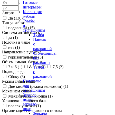
Готовые
интерьеры
Коллекции
Акция
мебели
Да (
136
)
Тумбы
Тип унитаза
и
подвесной (
15
)
столешницы
Система антивсплеск
Тумба
да (
1
)
Панель
Полочка в чаше
с
нет (
1
)
раковиной
Направление выпуска
Столешницы
горизонтальный (
3
)
без
Объем смывн. бачка, л
раковины
3 и 6 (
1
)
6 / 3 л (
2
)
7,5 (
2
)
Тумба
Подвод воды
с
раковиной
Сбоку (
3
)
Подстолье
Режим слива воды
для
Две кнопки (режим экономии) (
1
)
столешницы
Механизм слива
Зеркала,
Механическая кнопка (
1
)
полки,
Установки сливного бачка
зеркало-
поверх унитаза (
1
)
шкаф
Организация смывающего потока
Зеркало