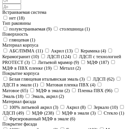
Встраиваемая система
нет (
18
)
Тип раковины
полувстраиваемая (
9
)
столешница (
1
)
Поверхность
глянцевая (
1
)
Материал корпуса
АБС/ПММА (
11
)
Акрил (
13
)
Керамика (
4
)
Керамогранит (
10
)
ЛДСП (
124
)
ЛДСП с технологией
PROTECT (
3
)
Литьевой мрамор (
9
)
МДФ (
187
)
МДФ в ПВХ пленке (
19
)
Металл (
2
)
Покрытие корпуса
Белая глянцевая итальянская эмаль (
3
)
ЛДСП (
62
)
ЛДСП в эмали (
1
)
Матовая пленка ПВХ (
4
)
Матовое (
65
)
МДФ в эмали (
2
)
Пленка ПВХ (
96
)
Эмаль (
18
)
Эмаль, акрил (
2
)
Материал фасада
100% литьевой акрил (
3
)
Акрил (
8
)
Зеркало (
10
)
ЛДСП (
49
)
МДФ (
238
)
МДФ в эмали (
3
)
Стекло (
1
)
Фрезерованный МДФ в эмале (
6
)
Покрытие фасада