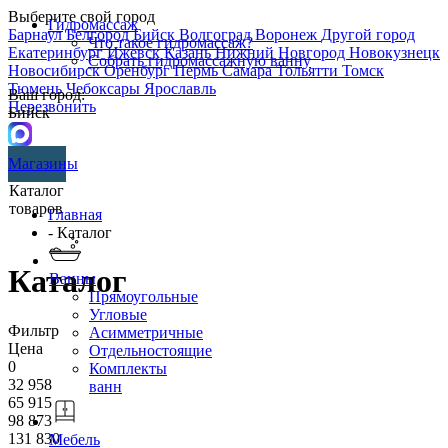
Выберите свой город
Гидромассаж
Барнаул
Белгород
Бийск
Волгоград
Воронеж
Другой город
Что такое гидромассаж?
Екатеринбург
Ижевск
Казань
Нижний Новгород
Новокузнецк
Собрать гидромассажную ванну
Новосибирск
Оренбург
Пермь
Самара
Тольятти
Томск
Тюмень
Чебоксары
Ярославль
Ваш город:
Перезвонить
Бийск
Магазины
Каталог
товаров
Главная
- Каталог
Каталог
Ванны
Прямоугольные
Угловые
Фильтр
Асимметричные
Цена
Отдельностоящие
0
Комплекты
32 958
ванн
65 915
98 873
131 830
Мебель