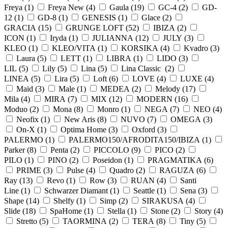
Freya (
1
)
Freya New (
4
)
Gaula (
19
)
GC-4 (
2
)
GD-
12 (
1
)
GD-8 (
1
)
GENESIS (
1
)
Glace (
2
)
GRACIA (
15
)
GRUNGE LOFT (
52
)
IBIZA (
2
)
ICON (
1
)
Iryda (
1
)
JULIANNA (
12
)
JULY (
3
)
KLEO (
1
)
KLEO/VITA (
1
)
KORSIKA (
4
)
Kvadro (
3
)
Laura (
5
)
LETT (
1
)
LIBRA (
1
)
LIDO (
3
)
LIL (
5
)
Lily (
5
)
Lina (
5
)
Lina Classic (
2
)
LINEA (
5
)
Lira (
5
)
Loft (
6
)
LOVE (
4
)
LUXE (
4
)
Maid (
3
)
Male (
1
)
MEDEA (
2
)
Melody (
17
)
Mila (
4
)
MIRA (
7
)
MIX (
12
)
MODERN (
16
)
Moduo (
2
)
Mona (
8
)
Monro (
1
)
NEGA (
7
)
NEO (
4
)
Neofix (
1
)
New Aris (
8
)
NUVO (
7
)
OMEGA (
3
)
On-X (
1
)
Optima Home (
3
)
Oxford (
3
)
PALERMO (
1
)
PALERMO150/AFRODITA150/IBIZA (
1
)
Parker (
8
)
Penta (
2
)
PICCOLO (
9
)
PICO (
2
)
PILO (
1
)
PINO (
2
)
Poseidon (
1
)
PRAGMATIKA (
6
)
PRIME (
3
)
Pulse (
4
)
Quadro (
2
)
RAGUZA (
6
)
Ray (
13
)
Revo (
1
)
Row (
3
)
RUAN (
4
)
Santi
Line (
1
)
Schwarzer Diamant (
1
)
Seattle (
1
)
Sena (
3
)
Shape (
14
)
Shelfy (
1
)
Simp (
2
)
SIRAKUSA (
4
)
Slide (
18
)
SpaHome (
1
)
Stella (
1
)
Stone (
2
)
Story (
4
)
Stretto (
5
)
TAORMINA (
2
)
TERA (
8
)
Tiny (
5
)