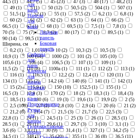
44,5 (
1
)
44,7 (
5
)
45 (
23
)
47 (
3
)
48 (
17
)
48,2 (
1
)
для
49 (
1
)
5 (
1
)
50 (
12
)
50,5 (
2
)
504 (
1
)
507 (
1
)
ванн
51,5 (
1
)
52 (
1
)
55 (
1
)
57,5 (
2
)
6,2 (
1
)
6,8 (
1
)
Панели
60 (
2
)
61 (
2
)
62 (
2
)
63 (
1
)
64 (
1
)
66 (
2
)
для
66,5 (
1
)
67 (
1
)
68 (
1
)
69,5 (
1
)
7,5 (
1
)
7,8 (
1
)
ванн
70 (
5
)
75 (
7
)
8,7 (
2
)
80 (
17
)
87 (
1
)
89,5 (
1
)
Лицевая
панель
90 (
14
)
99,5 (
1
)
Боковая
Ширина, см
панель
0,2 (
1
)
1,01 (
1
)
10 (
2
)
10,3 (
2
)
10,5 (
3
)
Сифоны
10,9 (
1
)
100 (
64
)
1000 (
2
)
101 (
2
)
105 (
10
)
для
105,6 (
1
)
106 (
4
)
106,5 (
3
)
107 (
1
)
109 (
1
)
ванн
11,5 (
2
)
110 (
8
)
1100а (
1
)
111 (
1
)
112 (
2
)
113 (
1
)
Карнизы
116 (
1
)
116,5 (
1
)
12,2 (
2
)
12,4 (
1
)
120 (
11
)
для
134 (
1
)
135 (
2
)
14,2 (
4
)
140 (
6
)
141 (
1
)
142 (
1
)
ванны
15 (
2
)
15,9 (
1
)
150 (
10
)
152,5 (
1
)
155 (
1
)
Шторки
16,5 (
3
)
17,9 (
3
)
170 (
2
)
18 (
2
)
18,3 (
1
)
18,4 (
3
)
для
ванн
18,5 (
1
)
180 (
6
)
19 (
3
)
19,6 (
1
)
19,9 (
2
)
2 (
5
)
Подголовники
2,5 (
108
)
2,7 (
2
)
2,8 (
10
)
2,9 (
4
)
20 (
6
)
21 (
2
)
Ручки
21,2 (
6
)
21,4 (
7
)
21,5 (
3
)
21,7 (
5
)
22,5 (
3
)
для
22,8 (
1
)
24 (
1
)
24,5 (
1
)
25 (
3
)
26 (
1
)
28,5 (
1
)
ванны
28.5 (
1
)
29 (
1
)
29,6 (
1
)
29,7 (
3
)
3 (
10
)
3,1 (
1
)
Гидромассажные
3,6 (
6
)
3,8 (
1
)
30 (
9
)
31,4 (
1
)
327 (
1
)
34,2 (
5
)
опции
34,5 (
1
)
348 (
1
)
35 (
20
)
355 (
1
)
36 (
8
)
36,5 (
11
)
Стандартные