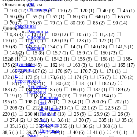
для
Общая ширина, см
смесителей
100 (
12
)
105 (
3
)
110 (
2
)
120 (
1
)
40 (
9
)
45 (
1
)
50 (
15
)
55 (
2
)
57 (
1
)
60 (
31
)
640 (
1
)
65 (
5
)
70 (
7
)
75 (
5
)
79 (
1
)
80 (
19
)
85 (
2
)
90 (
14
)
Раковины
Длина, см
Раковины
0,3 (
3
)
10 (
3
)
100 (
12
)
105 (
1
)
11,3 (
2
)
Сифоны
110 (
1
)
113,5 (
1
)
120 (
13
)
123 (
1
)
127 (
1
)
для
130 (
8
)
133 (
2
)
134 (
1
)
14 (
1
)
140 (
18
)
141,5 (
1
)
раковин
143 (
2
)
15 (
8
)
15,7 (
1
)
15,9 (
1
)
150 (
73
)
152,5 (
1
)
153 (
4
)
154,2 (
1
)
155 (
5
)
158 (
1
)
158-
Душевые
175 (
2
)
160 (
45
)
162 (
4
)
163 (
3
)
164 (
1
)
165 (
17
)
поддоны
166 (
2
)
167 (
2
)
170 (
97
)
170,7 (
2
)
171 (
1
)
и
172 (
1
)
173 (
5
)
173,6 (
1
)
174 (
7
)
175 (
7
)
176 (
2
)
перегородки
18 (
1
)
18,7 (
1
)
180 (
34
)
181 (
1
)
182 (
2
)
Душевые
183 (
2
)
184 (
3
)
185 (
3
)
186 (
1
)
187 (
1
)
189 (
2
)
поддоны
19 (
1
)
19,8 (
1
)
190 (
19
)
193 (
2
)
194 (
1
)
Карнизы
195 (
1
)
198 (
2
)
20 (
1
)
20,4 (
1
)
200 (
6
)
202 (
1
)
для
208 (
2
)
212,5 (
1
)
213 (
1
)
22,1 (
2
)
22,5 (
2
)
поддонов
220 (
1
)
230 (
1
)
24,5 (
13
)
25 (
5
)
25,9 (
2
)
26 (
3
)
Панели
для
27,4 (
2
)
29,5 (
1
)
3,8 (
1
)
30 (
7
)
335 (
1
)
35 (
3
)
поддонов
35,15 (
1
)
35,5 (
2
)
355 (
1
)
36 (
2
)
360 (
1
)
Поддоны
38,5 (
1
)
39,2 (
1
)
390 (
1
)
40 (
6
)
41 (
1
)
44 (
11
)
Рамы