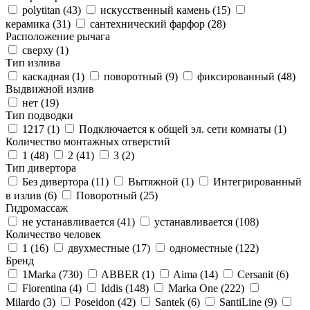
polytitan (
43
)
искусственный камень (
15
)
керамика (
31
)
сантехнический фарфор (
28
)
Расположение рычага
сверху (
1
)
Тип излива
каскадная (
1
)
поворотный (
9
)
фиксированный (
48
)
Выдвижной излив
нет (
19
)
Тип подводки
1217 (
1
)
Подключается к общей эл. сети комнаты (
1
)
Количество монтажных отверстий
1 (
48
)
2 (
41
)
3 (
2
)
Тип дивертора
Без дивертора (
11
)
Вытяжной (
1
)
Интегрированный
в излив (
6
)
Поворотный (
25
)
Гидромассаж
не устанавливается (
41
)
устанавливается (
108
)
Количество человек
1 (
16
)
двухместные (
17
)
одноместные (
122
)
Бренд
1Marka (
730
)
ABBER (
1
)
Aima (
14
)
Cersanit (
6
)
Florentina (
4
)
Iddis (
148
)
Marka One (
222
)
Milardo (
3
)
Poseidon (
42
)
Santek (
6
)
SantiLine (
9
)