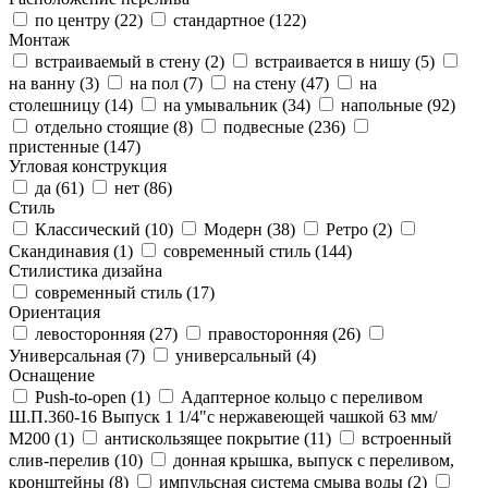
по центру (
22
)
стандартное (
122
)
Монтаж
встраиваемый в стену (
2
)
встраивается в нишу (
5
)
на ванну (
3
)
на пол (
7
)
на стену (
47
)
на
столешницу (
14
)
на умывальник (
34
)
напольные (
92
)
отдельно стоящие (
8
)
подвесные (
236
)
пристенные (
147
)
Угловая конструкция
да (
61
)
нет (
86
)
Стиль
Классический (
10
)
Модерн (
38
)
Ретро (
2
)
Скандинавия (
1
)
современный стиль (
144
)
Стилистика дизайна
современный стиль (
17
)
Ориентация
левосторонняя (
27
)
правосторонняя (
26
)
Универсальная (
7
)
универсальный (
4
)
Оснащение
Push-to-open (
1
)
Адаптерное кольцо с переливом
Ш.П.360-16 Выпуск 1 1/4"с нержавеющей чашкой 63 мм/
М200 (
1
)
антискользящее покрытие (
11
)
встроенный
слив-перелив (
10
)
донная крышка, выпуск с переливом,
кронштейны (
8
)
импульсная система смыва воды (
2
)