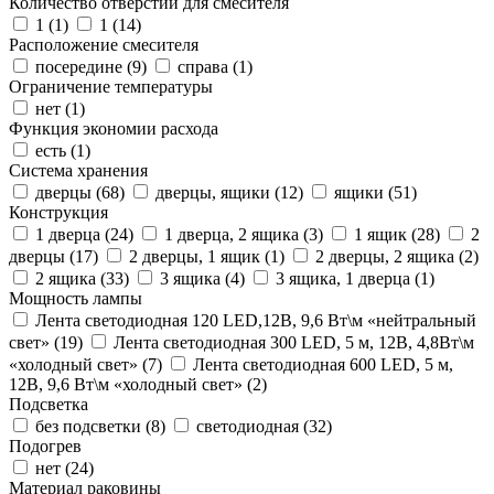
Количество отверстий для смесителя
1 (
1
)
1 (
14
)
Расположение смесителя
посередине (
9
)
справа (
1
)
Ограничение температуры
нет (
1
)
Функция экономии расхода
есть (
1
)
Система хранения
дверцы (
68
)
дверцы, ящики (
12
)
ящики (
51
)
Конструкция
1 дверца (
24
)
1 дверца, 2 ящика (
3
)
1 ящик (
28
)
2
дверцы (
17
)
2 дверцы, 1 ящик (
1
)
2 дверцы, 2 ящика (
2
)
2 ящика (
33
)
3 ящика (
4
)
3 ящика, 1 дверца (
1
)
Мощность лампы
Лента светодиодная 120 LED,12В, 9,6 Вт\м «нейтральный
свет» (
19
)
Лента светодиодная 300 LED, 5 м, 12В, 4,8Вт\м
«холодный свет» (
7
)
Лента светодиодная 600 LED, 5 м,
12В, 9,6 Вт\м «холодный свет» (
2
)
Подсветка
без подсветки (
8
)
светодиодная (
32
)
Подогрев
нет (
24
)
Материал раковины