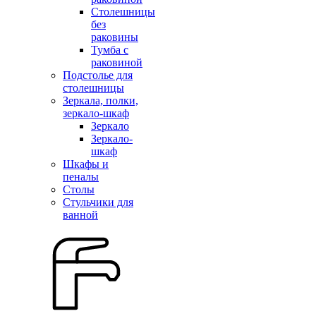
Столешницы
без
раковины
Тумба с
раковиной
Подстолье для
столешницы
Зеркала, полки,
зеркало-шкаф
Зеркало
Зеркало-
шкаф
Шкафы и
пеналы
Столы
Стульчики для
ванной