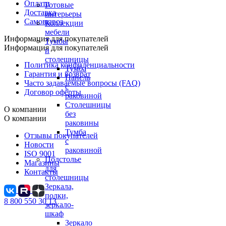
Оплата
Готовые
Доставка
интерьеры
Самовывоз
Коллекции
мебели
Информация для покупателей
Тумбы
Информация для покупателей
и
столешницы
Политика конфиденциальности
Тумба
Гарантия и возврат
Панель
Часто задаваемые вопросы (FAQ)
с
Договор оферты
раковиной
Столешницы
О компании
без
О компании
раковины
Тумба
Отзывы покупателей
с
Новости
раковиной
ISO 9001
Подстолье
Магазины
для
Контакты
столешницы
Зеркала,
полки,
8 800 550 30 13
зеркало-
шкаф
Зеркало