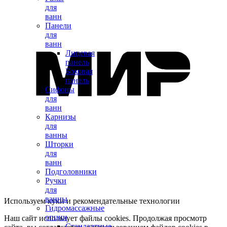
для
ванн
Панели
для
ванн
Лицевая
панель
Боковая
панель
Сифоны
для
ванн
Карнизы
для
ванны
Шторки
для
ванн
Подголовники
Ручки
для
ванны
Используем куки и рекомендательные технологии
Гидромассажные
опции
Наш сайт использует файлы cookies. Продолжая просмотр
Стандартные