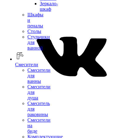
Зеркало-
шкаф
Шкафы
и
пеналы
Столы
Стульчики
для
ванной
Смесители
Смесители
для
ванны
Смесители
для
душа
Смеситель
для
раковины
Смесители
на
биде
Комплектующие