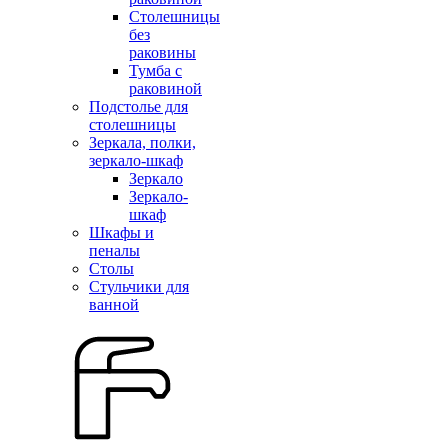
Столешницы
без
раковины
Тумба с
раковиной
Подстолье для
столешницы
Зеркала, полки,
зеркало-шкаф
Зеркало
Зеркало-
шкаф
Шкафы и
пеналы
Столы
Стульчики для
ванной