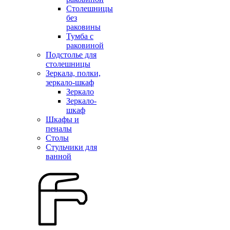
Столешницы
без
раковины
Тумба с
раковиной
Подстолье для
столешницы
Зеркала, полки,
зеркало-шкаф
Зеркало
Зеркало-
шкаф
Шкафы и
пеналы
Столы
Стульчики для
ванной