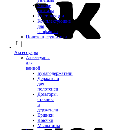
унитазы
Умные
унитазы
Инсталляции
Комплектующие
для
санфаянса
Полотенцесушители
Аксессуары
Аксессуары
для
ванной
Бумагодержатели
Держатели
для
полотенец
Дозаторы,
стаканы
и
держатели
Ершики
Крючки
Мыльницы