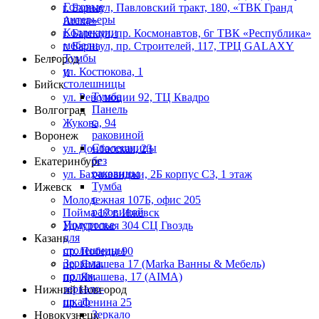
Готовые
г. Барнаул,​ ​Павловский тракт, 180, «ТВК Гранд
интерьеры
Arena»
Коллекции
г. Барнаул, пр. Космонавтов, 6г ТВК «Республика»
мебели
г. Барнаул, пр. Строителей, 117, ТРЦ GALAXY
Тумбы
Белгород
и
ул. Костюкова, 1
столешницы
Бийск
Тумба
ул. Революции 92, ТЦ Квадро
Панель
Волгоград
с
Жукова, 94
раковиной
Воронеж
Столешницы
ул. Донбасская, 23
без
Екатеринбург
раковины
ул. Бахчиванджи, 2Б корпус С3, 1 этаж
Тумба
Ижевск
с
Молодежная 107Б, офис 205
раковиной
Пойма 17 г. Ижевск
Подстолье
Удмуртская 304 СЦ Гвоздь
для
Казань
столешницы
пр. Победы 90
Зеркала,
пр. Ямашева 17 (Marka Ванны & Мебель)
полки,
пр. Ямашева, 17 (AIMA)
зеркало-
Нижний Новгород
шкаф
пр. Ленина 25
Зеркало
Новокузнецк