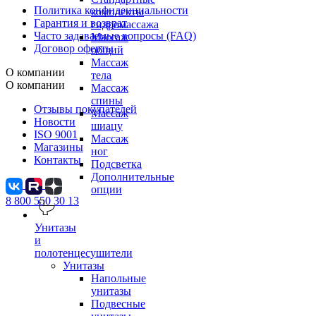
Политика конфиденциальности
комплекты
Гарантия и возврат
гидромассажа
Часто задаваемые вопросы (FAQ)
Массаж
Договор оферты
общий
Массаж
О компании
тела
О компании
Массаж
спины
Отзывы покупателей
Массаж
Новости
шиацу
ISO 9001
Массаж
Магазины
ног
Контакты
Подсветка
Дополнительные
опции
8 800 550 30 13
Унитазы
и
полотенцесушители
Унитазы
Напольные
унитазы
Подвесные