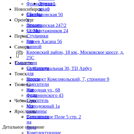
Зеркало-
Франкфурта 1
шкаф
Новосибирск
Шкафы
Светлановская 50
и
Оренбург
пеналы
Пролетарская 247/2
Столы
ул. Монтажников 24
Стульчики
Пермь
для
Героев Хасана 56
ванной
Самара
Кировский район, 18 км., Московское шоссе, д.
25С
Смесители
Тольятти
Смесители
ул. Коммунальная 30, ТЦ Арбуз
для
Томск
ванны
Проспект Комсомольский, 7, строение 9
Смесители
Тюмень
для
Народная ул., 68
душа
Федюнинского 43
Смеситель
Чебоксары
для
Молодежный 1а
раковины
Ярославль
Смесители
Всполинское Поле 5 стр. 2
на
Детальное описание
биде
Комплектующие