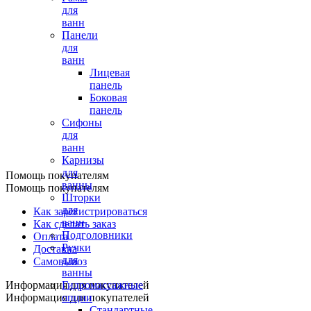
для
ванн
Панели
для
ванн
Лицевая
панель
Боковая
панель
Сифоны
для
ванн
Карнизы
для
Помощь покупателям
ванны
Помощь покупателям
Шторки
для
Как зарегистрироваться
ванн
Как сделать заказ
Подголовники
Оплата
Ручки
Доставка
для
Самовывоз
ванны
Информация для покупателей
Гидромассажные
Информация для покупателей
опции
Стандартные