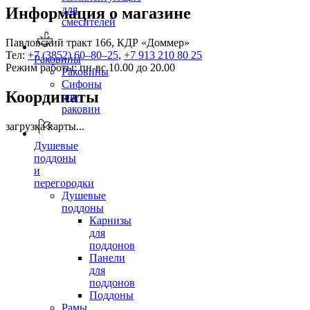
для
Информация о магазине
смесителей
Павловский тракт 166, КДР «Доммер»
Тел:
+7 (3852) 60‒80‒25
,
+7 913 210 80 25
Раковины
Режим работы: пн-вс 10.00 до 20.00
Раковины
Сифоны
Координаты
для
раковин
загрузка карты...
Душевые
поддоны
и
перегородки
Душевые
поддоны
Карнизы
для
поддонов
Панели
для
поддонов
Поддоны
Рамы