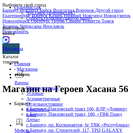
Выберите свой город
Гидромассаж
Барнаул
Белгород
Бийск
Волгоград
Воронеж
Другой город
Что такое гидромассаж?
Екатеринбург
Ижевск
Казань
Нижний Новгород
Новокузнецк
Собрать гидромассажную ванну
Новосибирск
Оренбург
Пермь
Самара
Тольятти
Томск
Тюмень
Чебоксары
Ярославль
Ваш город:
Перезвонить
Бийск
Магазины
Каталог
товаров
Главная
-
Магазины
- Пермь
Ванны
Магазин на Героев Хасана 56
Прямоугольные
Угловые
Асимметричные
Барнаул
Отдельностоящие
г. Барнаул, Павловский тракт 166, КДР «Доммер»
Комплекты
г. Барнаул,​ ​Павловский тракт, 180, «ТВК Гранд
ванн
Arena»
г. Барнаул, пр. Космонавтов, 6г ТВК «Республика»
г. Барнаул, пр. Строителей, 117, ТРЦ GALAXY
Мебель