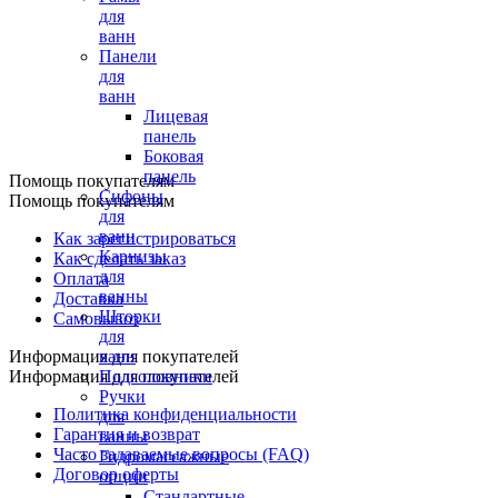
для
ванн
Панели
для
ванн
Лицевая
панель
Боковая
панель
Помощь покупателям
Сифоны
Помощь покупателям
для
ванн
Как зарегистрироваться
Карнизы
Как сделать заказ
для
Оплата
ванны
Доставка
Шторки
Самовывоз
для
Информация для покупателей
ванн
Информация для покупателей
Подголовники
Ручки
Политика конфиденциальности
для
Гарантия и возврат
ванны
Часто задаваемые вопросы (FAQ)
Гидромассажные
Договор оферты
опции
Стандартные