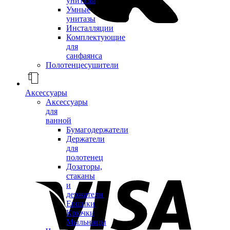
унитазы
Умные
унитазы
Инсталляции
Комплектующие
для
санфаянса
Полотенцесушители
Аксессуары
Аксессуары
для
ванной
Бумагодержатели
Держатели
для
полотенец
Дозаторы,
стаканы
и
держатели
Ершики
Крючки
Мыльницы