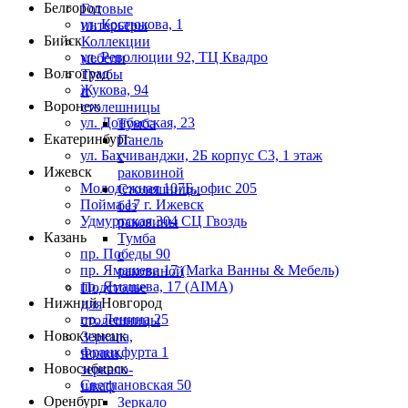
Белгород
Готовые
ул. Костюкова, 1
интерьеры
Бийск
Коллекции
ул. Революции 92, ТЦ Квадро
мебели
Волгоград
Тумбы
Жукова, 94
и
Воронеж
столешницы
ул. Донбасская, 23
Тумба
Екатеринбург
Панель
ул. Бахчиванджи, 2Б корпус С3, 1 этаж
с
Ижевск
раковиной
Молодежная 107Б, офис 205
Столешницы
Пойма 17 г. Ижевск
без
Удмуртская 304 СЦ Гвоздь
раковины
Казань
Тумба
пр. Победы 90
с
пр. Ямашева 17 (Marka Ванны & Мебель)
раковиной
пр. Ямашева, 17 (AIMA)
Подстолье
Нижний Новгород
для
пр. Ленина 25
столешницы
Новокузнецк
Зеркала,
Франкфурта 1
полки,
Новосибирск
зеркало-
Светлановская 50
шкаф
Оренбург
Зеркало