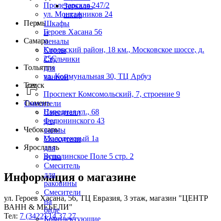
Пролетарская 247/2
Зеркало-
ул. Монтажников 24
шкаф
Пермь
Шкафы
Героев Хасана 56
и
Самара
пеналы
Кировский район, 18 км., Московское шоссе, д.
Столы
25С
Стульчики
Тольятти
для
ул. Коммунальная 30, ТЦ Арбуз
ванной
Томск
Проспект Комсомольский, 7, строение 9
Тюмень
Смесители
Народная ул., 68
Смесители
Федюнинского 43
для
Чебоксары
ванны
Молодежный 1а
Смесители
Ярославль
для
Всполинское Поле 5 стр. 2
душа
Смеситель
для
Информация о магазине
раковины
Смесители
ул. Героев Хасана, 56, ТЦ Евразия, 3 этаж, магазин "ЦЕНТР
на
ВАНН & МЕБЕЛИ"
биде
Тел:
7 (3422) 14 37 27
Комплектующие