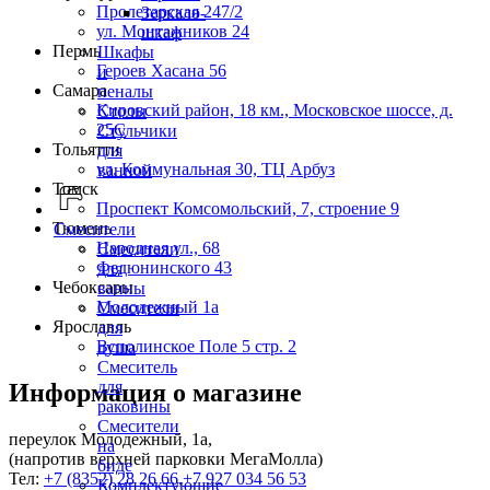
Пролетарская 247/2
Зеркало-
ул. Монтажников 24
шкаф
Пермь
Шкафы
Героев Хасана 56
и
Самара
пеналы
Кировский район, 18 км., Московское шоссе, д.
Столы
25С
Стульчики
Тольятти
для
ул. Коммунальная 30, ТЦ Арбуз
ванной
Томск
Проспект Комсомольский, 7, строение 9
Тюмень
Смесители
Народная ул., 68
Смесители
Федюнинского 43
для
Чебоксары
ванны
Молодежный 1а
Смесители
Ярославль
для
Всполинское Поле 5 стр. 2
душа
Смеситель
для
Информация о магазине
раковины
Смесители
переулок Молодежный, 1а,
на
(напротив верхней парковки МегаМолла)
биде
Тел:
+7 (8352) 28 26 66
,
+7 927 034 56 53
Комплектующие