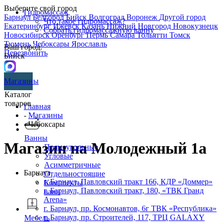
Выберите свой город
Гидромассаж
Барнаул
Белгород
Бийск
Волгоград
Воронеж
Другой город
Что такое гидромассаж?
Екатеринбург
Ижевск
Казань
Нижний Новгород
Новокузнецк
Собрать гидромассажную ванну
Новосибирск
Оренбург
Пермь
Самара
Тольятти
Томск
Тюмень
Чебоксары
Ярославль
Ваш город:
Перезвонить
Бийск
Магазины
Каталог
товаров
Главная
-
Магазины
- Чебоксары
Ванны
Магазин на Молодежный 1а
Прямоугольные
Угловые
Асимметричные
Барнаул
Отдельностоящие
г. Барнаул, Павловский тракт 166, КДР «Доммер»
Комплекты
г. Барнаул,​ ​Павловский тракт, 180, «ТВК Гранд
ванн
Arena»
г. Барнаул, пр. Космонавтов, 6г ТВК «Республика»
г. Барнаул, пр. Строителей, 117, ТРЦ GALAXY
Мебель