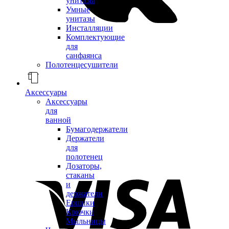
унитазы
Умные
унитазы
Инсталляции
Комплектующие
для
санфаянса
Полотенцесушители
Аксессуары
Аксессуары
для
ванной
Бумагодержатели
Держатели
для
полотенец
Дозаторы,
стаканы
и
держатели
Ершики
Крючки
Мыльницы