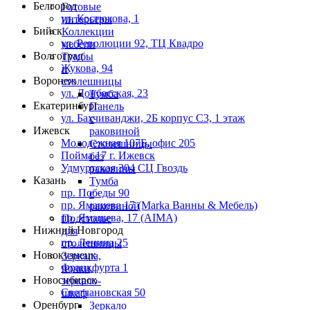
Белгород
Готовые
ул. Костюкова, 1
интерьеры
Бийск
Коллекции
ул. Революции 92, ТЦ Квадро
мебели
Волгоград
Тумбы
Жукова, 94
и
Воронеж
столешницы
ул. Донбасская, 23
Тумба
Екатеринбург
Панель
ул. Бахчиванджи, 2Б корпус С3, 1 этаж
с
Ижевск
раковиной
Молодежная 107Б, офис 205
Столешницы
Пойма 17 г. Ижевск
без
Удмуртская 304 СЦ Гвоздь
раковины
Казань
Тумба
пр. Победы 90
с
пр. Ямашева 17 (Marka Ванны & Мебель)
раковиной
пр. Ямашева, 17 (AIMA)
Подстолье
Нижний Новгород
для
пр. Ленина 25
столешницы
Новокузнецк
Зеркала,
Франкфурта 1
полки,
Новосибирск
зеркало-
Светлановская 50
шкаф
Оренбург
Зеркало