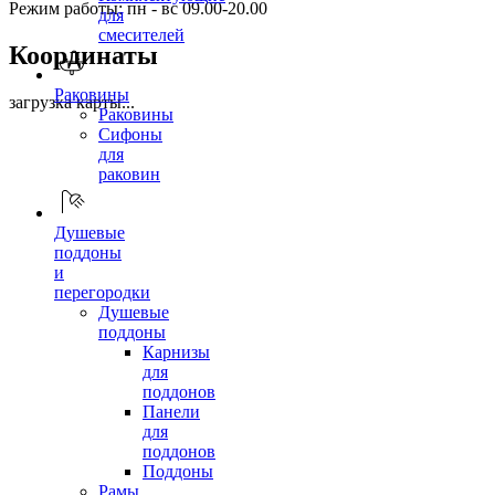
Режим работы: пн - вс 09.00-20.00
для
смесителей
Координаты
Раковины
загрузка карты...
Раковины
Сифоны
для
раковин
Душевые
поддоны
и
перегородки
Душевые
поддоны
Карнизы
для
поддонов
Панели
для
поддонов
Поддоны
Рамы