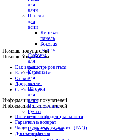
для
ванн
Панели
для
ванн
Лицевая
панель
Боковая
панель
Помощь покупателям
Сифоны
Помощь покупателям
для
ванн
Как зарегистрироваться
Карнизы
Как сделать заказ
для
Оплата
ванны
Доставка
Шторки
Самовывоз
для
Информация для покупателей
ванн
Информация для покупателей
Подголовники
Ручки
Политика конфиденциальности
для
Гарантия и возврат
ванны
Часто задаваемые вопросы (FAQ)
Гидромассажные
Договор оферты
опции
Стандартные