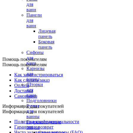
для
ванн
Панели
для
ванн
Лицевая
панель
Боковая
панель
Сифоны
для
Помощь покупателям
ванн
Помощь покупателям
Карнизы
для
Как зарегистрироваться
ванны
Как сделать заказ
Шторки
Оплата
для
Доставка
ванн
Самовывоз
Подголовники
Ручки
Информация для покупателей
для
Информация для покупателей
ванны
Политика конфиденциальности
Гидромассажные
Гарантия и возврат
опции
Часто задаваемые вопросы (FAQ)
Стандартные