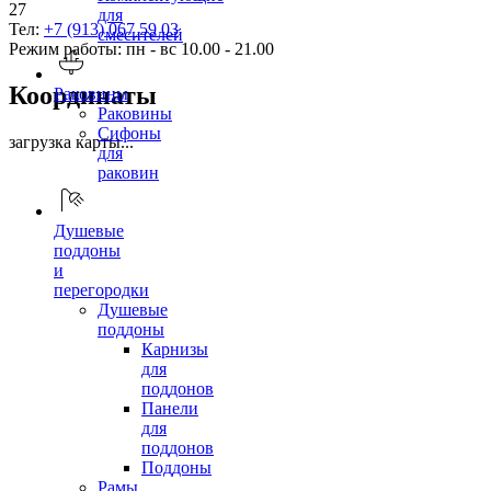
27
для
Тел:
+7 (913) 067 59 03
смесителей
Режим работы: пн - вс 10.00 - 21.00
Координаты
Раковины
Раковины
Сифоны
загрузка карты...
для
раковин
Душевые
поддоны
и
перегородки
Душевые
поддоны
Карнизы
для
поддонов
Панели
для
поддонов
Поддоны
Рамы