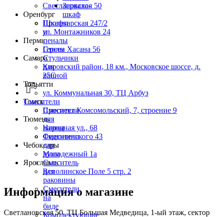
Светлановская 50
Зеркало-
Оренбург
шкаф
Пролетарская 247/2
Шкафы
ул. Монтажников 24
и
Пермь
пеналы
Героев Хасана 56
Столы
Самара
Стульчики
Кировский район, 18 км., Московское шоссе, д.
для
25С
ванной
Тольятти
ул. Коммунальная 30, ТЦ Арбуз
Томск
Смесители
Проспект Комсомольский, 7, строение 9
Смесители
Тюмень
для
Народная ул., 68
ванны
Федюнинского 43
Смесители
Чебоксары
для
Молодежный 1а
душа
Ярославль
Смеситель
Всполинское Поле 5 стр. 2
для
раковины
Смесители
Информация о магазине
на
биде
Светлановская 50, ТЦ Большая Медведица, 1-ый этаж, сектор
Комплектующие