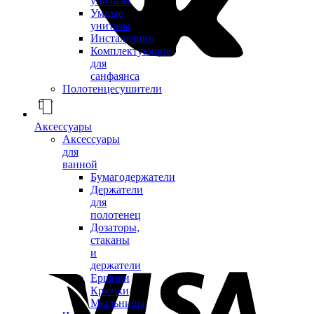
унитазы
Умные
унитазы
Инсталляции
Комплектующие
для
санфаянса
Полотенцесушители
Аксессуары
Аксессуары
для
ванной
Бумагодержатели
Держатели
для
полотенец
Дозаторы,
стаканы
и
держатели
Ершики
Крючки
Мыльницы