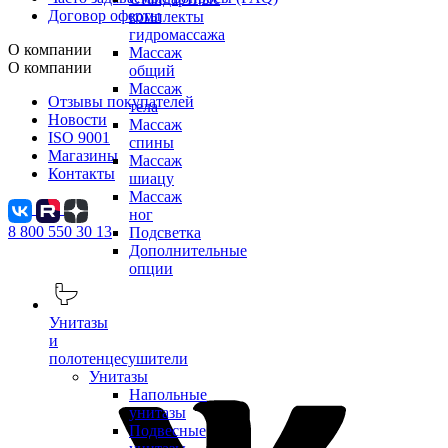
Договор оферты
комплекты
гидромассажа
О компании
Массаж
О компании
общий
Массаж
Отзывы покупателей
тела
Новости
Массаж
ISO 9001
спины
Магазины
Массаж
Контакты
шиацу
Массаж
ног
8 800 550 30 13
Подсветка
Дополнительные
опции
Унитазы
и
полотенцесушители
Унитазы
Напольные
унитазы
Подвесные