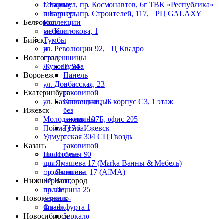
г. Барнаул, пр. Космонавтов, 6г ТВК «Республика»
Готовые
г. Барнаул, пр. Строителей, 117, ТРЦ GALAXY
интерьеры
Белгород
Коллекции
ул. Костюкова, 1
мебели
Бийск
Тумбы
ул. Революции 92, ТЦ Квадро
и
Волгоград
столешницы
Жукова, 94
Тумба
Воронеж
Панель
ул. Донбасская, 23
с
Екатеринбург
раковиной
ул. Бахчиванджи, 2Б корпус С3, 1 этаж
Столешницы
Ижевск
без
Молодежная 107Б, офис 205
раковины
Пойма 17 г. Ижевск
Тумба
Удмуртская 304 СЦ Гвоздь
с
Казань
раковиной
пр. Победы 90
Подстолье
пр. Ямашева 17 (Marka Ванны & Мебель)
для
пр. Ямашева, 17 (AIMA)
столешницы
Нижний Новгород
Зеркала,
пр. Ленина 25
полки,
Новокузнецк
зеркало-
Франкфурта 1
шкаф
Новосибирск
Зеркало