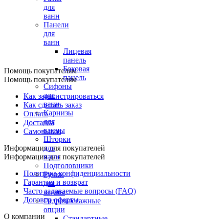
для
ванн
Панели
для
ванн
Лицевая
панель
Боковая
Помощь покупателям
панель
Помощь покупателям
Сифоны
для
Как зарегистрироваться
ванн
Как сделать заказ
Карнизы
Оплата
для
Доставка
ванны
Самовывоз
Шторки
Информация для покупателей
для
Информация для покупателей
ванн
Подголовники
Политика конфиденциальности
Ручки
Гарантия и возврат
для
Часто задаваемые вопросы (FAQ)
ванны
Договор оферты
Гидромассажные
опции
О компании
Стандартные