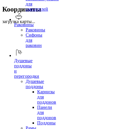
для
Координаты
смесителей
загрузка карты...
Раковины
Раковины
Сифоны
для
раковин
Душевые
поддоны
и
перегородки
Душевые
поддоны
Карнизы
для
поддонов
Панели
для
поддонов
Поддоны
Рамы