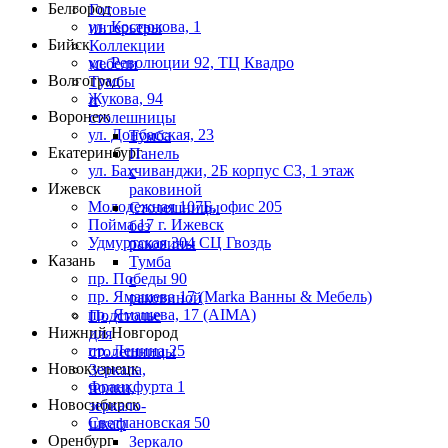
Белгород
Готовые
ул. Костюкова, 1
интерьеры
Бийск
Коллекции
ул. Революции 92, ТЦ Квадро
мебели
Волгоград
Тумбы
Жукова, 94
и
Воронеж
столешницы
ул. Донбасская, 23
Тумба
Екатеринбург
Панель
ул. Бахчиванджи, 2Б корпус С3, 1 этаж
с
Ижевск
раковиной
Молодежная 107Б, офис 205
Столешницы
Пойма 17 г. Ижевск
без
Удмуртская 304 СЦ Гвоздь
раковины
Казань
Тумба
пр. Победы 90
с
пр. Ямашева 17 (Marka Ванны & Мебель)
раковиной
пр. Ямашева, 17 (AIMA)
Подстолье
Нижний Новгород
для
пр. Ленина 25
столешницы
Новокузнецк
Зеркала,
Франкфурта 1
полки,
Новосибирск
зеркало-
Светлановская 50
шкаф
Оренбург
Зеркало