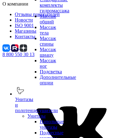
О компании
комплекты
гидромассажа
Отзывы покупателей
Массаж
Новости
общий
ISO 9001
Массаж
Магазины
тела
Контакты
Массаж
спины
Массаж
8 800 550 30 13
шиацу
Массаж
ног
Подсветка
Дополнительные
опции
Унитазы
и
полотенцесушители
Унитазы
Напольные
унитазы
Подвесные