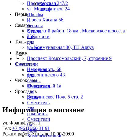
Пролетарская 247/2
Зеркало-
ул. Монтажников 24
шкаф
Пермь
Шкафы
Героев Хасана 56
и
Самара
пеналы
Кировский район, 18 км., Московское шоссе, д.
Столы
25С
Стульчики
Тольятти
для
ул. Коммунальная 30, ТЦ Арбуз
ванной
Томск
Проспект Комсомольский, 7, строение 9
Тюмень
Смесители
Народная ул., 68
Смесители
Федюнинского 43
для
Чебоксары
ванны
Молодежный 1а
Смесители
Ярославль
для
Всполинское Поле 5 стр. 2
душа
Смеситель
для
Информация о магазине
раковины
Смесители
ул. Франкфурта, 1
на
Тел:
+7 (961) 866 31 91
биде
Режим работы: пн - вс 10:00-20:00
Комплектующие