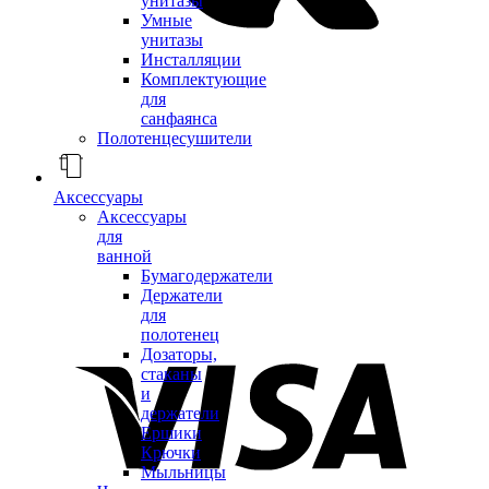
унитазы
Умные
унитазы
Инсталляции
Комплектующие
для
санфаянса
Полотенцесушители
Аксессуары
Аксессуары
для
ванной
Бумагодержатели
Держатели
для
полотенец
Дозаторы,
стаканы
и
держатели
Ершики
Крючки
Мыльницы