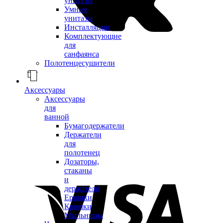
унитазы
Умные
унитазы
Инсталляции
Комплектующие
для
санфаянса
Полотенцесушители
Аксессуары
Аксессуары
для
ванной
Бумагодержатели
Держатели
для
полотенец
Дозаторы,
стаканы
и
держатели
Ершики
Крючки
Мыльницы