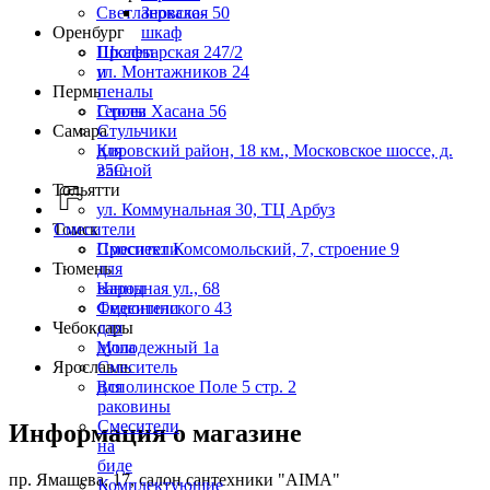
Светлановская 50
Зеркало-
Оренбург
шкаф
Пролетарская 247/2
Шкафы
ул. Монтажников 24
и
Пермь
пеналы
Героев Хасана 56
Столы
Самара
Стульчики
Кировский район, 18 км., Московское шоссе, д.
для
25С
ванной
Тольятти
ул. Коммунальная 30, ТЦ Арбуз
Томск
Смесители
Проспект Комсомольский, 7, строение 9
Смесители
Тюмень
для
Народная ул., 68
ванны
Федюнинского 43
Смесители
Чебоксары
для
Молодежный 1а
душа
Ярославль
Смеситель
Всполинское Поле 5 стр. 2
для
раковины
Смесители
Информация о магазине
на
биде
пр. Ямашева, 17, салон сантехники "AIMA"
Комплектующие