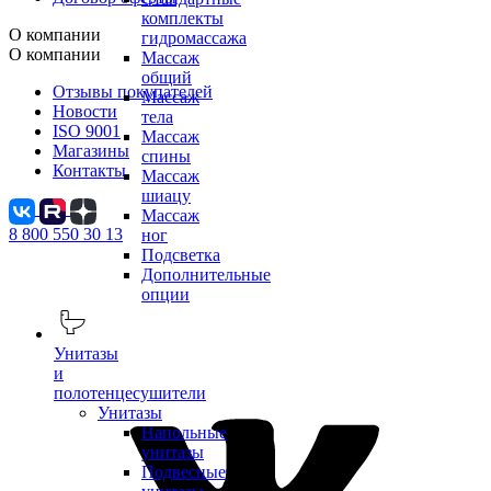
комплекты
О компании
гидромассажа
О компании
Массаж
общий
Отзывы покупателей
Массаж
Новости
тела
ISO 9001
Массаж
Магазины
спины
Контакты
Массаж
шиацу
Массаж
8 800 550 30 13
ног
Подсветка
Дополнительные
опции
Унитазы
и
полотенцесушители
Унитазы
Напольные
унитазы
Подвесные