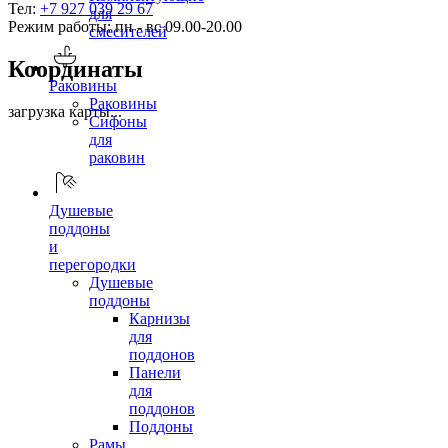
Тел:
+7 927 039 29 67
для
Режим работы: пн - вс 09.00-20.00
смесителей
Координаты
Раковины
Раковины
загрузка карты...
Сифоны
для
раковин
Душевые
поддоны
и
перегородки
Душевые
поддоны
Карнизы
для
поддонов
Панели
для
поддонов
Поддоны
Рамы