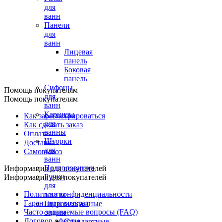
для
ванн
Панели
для
ванн
Лицевая
панель
Боковая
панель
Сифоны
Помощь покупателям
для
Помощь покупателям
ванн
Карнизы
Как зарегистрироваться
для
Как сделать заказ
ванны
Оплата
Шторки
Доставка
для
Самовывоз
ванн
Подголовники
Информация для покупателей
Ручки
Информация для покупателей
для
Политика конфиденциальности
ванны
Гарантия и возврат
Гидромассажные
Часто задаваемые вопросы (FAQ)
опции
Договор оферты
Стандартные