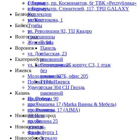
г. Барнаул, пр. Космонавтов, 6г ТВК «Республика»
Готовые
г. Барнаул, пр. Строителей, 117, ТРЦ GALAXY
интерьеры
Белгород
Коллекции
ул. Костюкова, 1
мебели
Бийск
Тумбы
ул. Революции 92, ТЦ Квадро
и
Волгоград
столешницы
Жукова, 94
Тумба
Воронеж
Панель
ул. Донбасская, 23
с
Екатеринбург
раковиной
ул. Бахчиванджи, 2Б корпус С3, 1 этаж
Столешницы
Ижевск
без
Молодежная 107Б, офис 205
раковины
Пойма 17 г. Ижевск
Тумба
Удмуртская 304 СЦ Гвоздь
с
Казань
раковиной
пр. Победы 90
Подстолье
пр. Ямашева 17 (Marka Ванны & Мебель)
для
пр. Ямашева, 17 (AIMA)
столешницы
Нижний Новгород
Зеркала,
пр. Ленина 25
полки,
Новокузнецк
зеркало-
Франкфурта 1
шкаф
Новосибирск
Зеркало