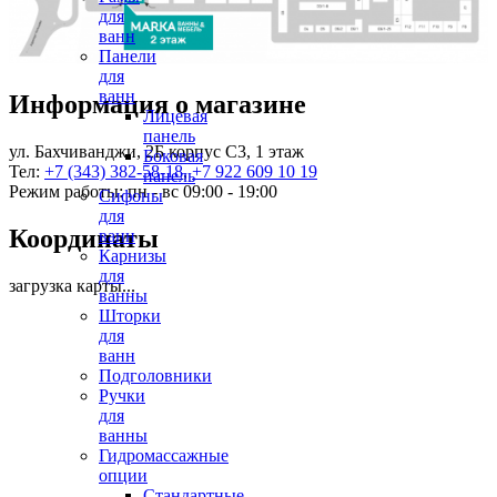
для
ванн
Панели
для
ванн
Информация о магазине
Лицевая
панель
ул. Бахчиванджи, 2Б корпус С3, 1 этаж
Боковая
Тел:
+7 (343) 382-58-18
,
+7 922 609 10 19
панель
Режим работы: пн - вс 09:00 - 19:00
Сифоны
для
Координаты
ванн
Карнизы
для
загрузка карты...
ванны
Шторки
для
ванн
Подголовники
Ручки
для
ванны
Гидромассажные
опции
Стандартные