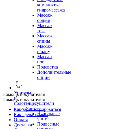
комплекты
гидромассажа
Массаж
общий
Массаж
тела
Массаж
спины
Массаж
шиацу
Массаж
ног
Подсветка
Дополнительные
опции
Унитазы
Помощь покупателям
и
Помощь покупателям
полотенцесушители
Унитазы
Как зарегистрироваться
Напольные
Как сделать заказ
унитазы
Оплата
Подвесные
Доставка