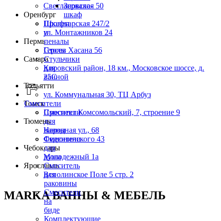
Светлановская 50
Зеркало-
Оренбург
шкаф
Пролетарская 247/2
Шкафы
ул. Монтажников 24
и
Пермь
пеналы
Героев Хасана 56
Столы
Самара
Стульчики
Кировский район, 18 км., Московское шоссе, д.
для
25С
ванной
Тольятти
ул. Коммунальная 30, ТЦ Арбуз
Томск
Смесители
Проспект Комсомольский, 7, строение 9
Смесители
Тюмень
для
Народная ул., 68
ванны
Федюнинского 43
Смесители
Чебоксары
для
Молодежный 1а
душа
Ярославль
Смеситель
Всполинское Поле 5 стр. 2
для
раковины
Смесители
MARKA ВАННЫ & МЕБЕЛЬ
на
биде
Комплектующие