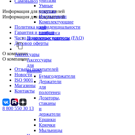
унитазы
Самовывоз
Умные
унитазы
Информация для покупателей
Инсталляции
Информация для покупателей
Комплектующие
Политика конфиденциальности
для
Гарантия и возврат
санфаянса
Часто задаваемые вопросы (FAQ)
Полотенцесушители
Договор оферты
О компании
Аксессуары
О компании
Аксессуары
для
Отзывы покупателей
ванной
Новости
Бумагодержатели
ISO 9001
Держатели
Магазины
для
Контакты
полотенец
Дозаторы,
стаканы
8 800 550 30 13
и
держатели
Ершики
Крючки
Мыльницы