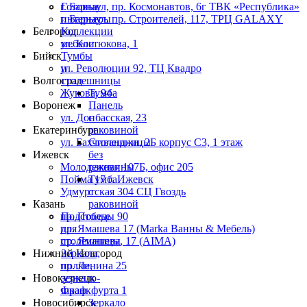
г. Барнаул, пр. Космонавтов, 6г ТВК «Республика»
Готовые
г. Барнаул, пр. Строителей, 117, ТРЦ GALAXY
интерьеры
Белгород
Коллекции
ул. Костюкова, 1
мебели
Бийск
Тумбы
ул. Революции 92, ТЦ Квадро
и
Волгоград
столешницы
Жукова, 94
Тумба
Воронеж
Панель
ул. Донбасская, 23
с
Екатеринбург
раковиной
ул. Бахчиванджи, 2Б корпус С3, 1 этаж
Столешницы
Ижевск
без
Молодежная 107Б, офис 205
раковины
Пойма 17 г. Ижевск
Тумба
Удмуртская 304 СЦ Гвоздь
с
Казань
раковиной
пр. Победы 90
Подстолье
пр. Ямашева 17 (Marka Ванны & Мебель)
для
пр. Ямашева, 17 (AIMA)
столешницы
Нижний Новгород
Зеркала,
пр. Ленина 25
полки,
Новокузнецк
зеркало-
Франкфурта 1
шкаф
Новосибирск
Зеркало